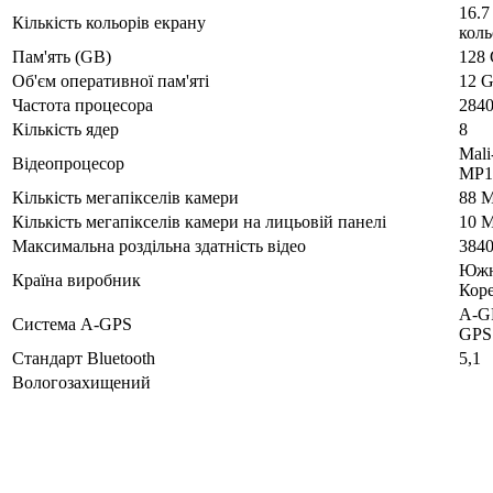
16.7
Кількість кольорів екрану
коль
Пам'ять (GB)
128
Об'єм оперативної пам'яті
12 
Частота процесора
284
Кількість ядер
8
Mali
Відеопроцесор
MP1
Кількість мегапікселів камери
88 
Кількість мегапікселів камери на лицьовій панелі
10 
Максимальна роздільна здатність відео
384
Южн
Країна виробник
Кор
A-G
Система A-GPS
GPS
Стандарт Bluetooth
5,1
Вологозахищений