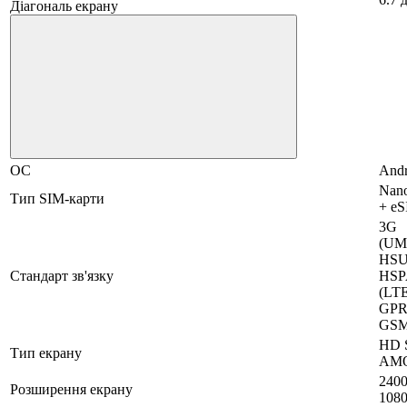
Діагональ екрану
ОС
Andr
Nan
Тип SIM-карти
+ e
3G
(UM
HSU
Стандарт зв'язку
HSP
(LTE
GPR
GS
HD 
Тип екрану
AM
2400
Розширення екрану
108