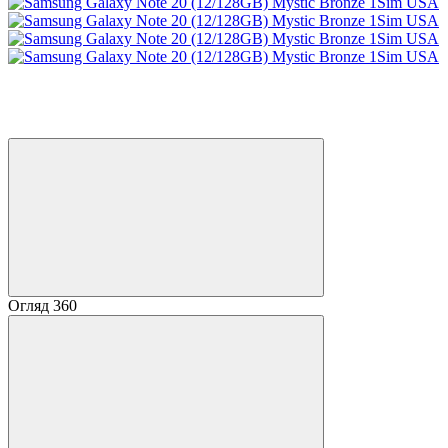
Розпродаж
Хіт
−34%
3
Огляд 360