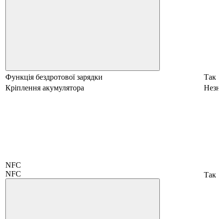
Функція бездротової зарядки
Так
Кріплення акумулятора
Нез
NFC
NFC
Так