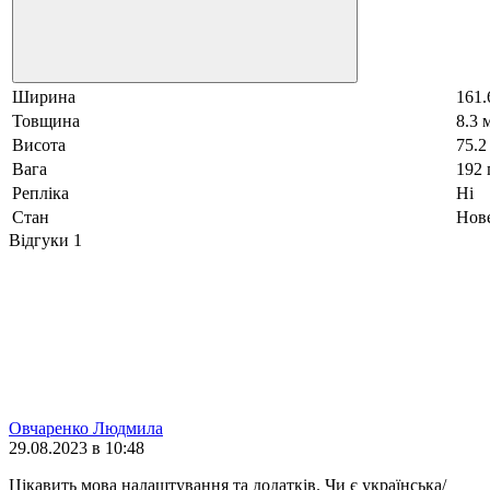
Ширина
161.
Товщина
8.3 
Висота
75.2
Вага
192 
Репліка
Ні
Стан
Нов
Відгуки
1
Овчаренко Людмила
29.08.2023 в 10:48
Цікавить мова налаштування та додатків. Чи є українська/