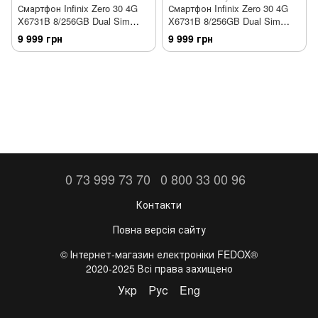
Смартфон Infinix Zero 30 4G
Смартфон Infinix Zero 30 4G
X6731B 8/256GB Dual Sim
X6731B 8/256GB Dual Sim
Sunset Gold
Pearly White
9 999 грн
9 999 грн
0 73 999 73 70
0 800 33 00 96
Контакти
Повна версія сайту
©️ Інтернет-магазин електроніки FEDOX®
2020-2025 Всі права захищено
Укр
Рус
Eng