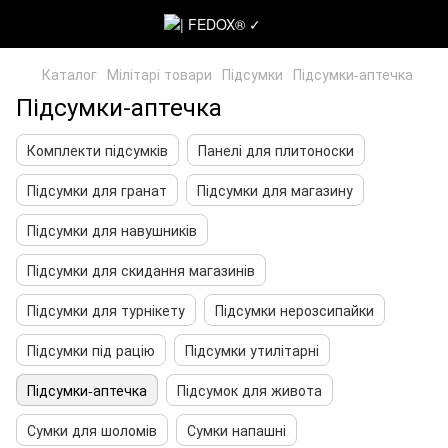
Каталог
Мілітарі товари
Підсумки
Підсумки-аптечка
Підсумки-аптечка
Комплекти підсумків
Панелі для плитоноски
Підсумки для гранат
Підсумки для магазину
Підсумки для навушників
Підсумки для скидання магазинів
Підсумки для турнікету
Підсумки нерозсипайки
Підсумки під рацію
Підсумки утилітарні
Підсумки-аптечка
Підсумок для живота
Сумки для шоломів
Сумки напашні