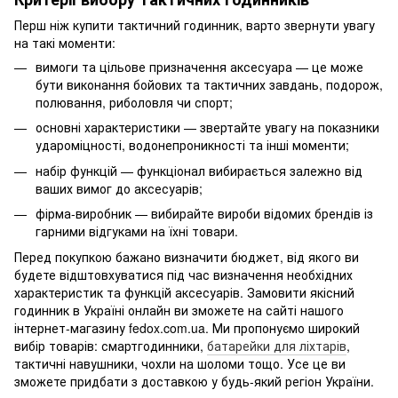
Перш ніж купити тактичний годинник, варто звернути увагу
на такі моменти:
вимоги та цільове призначення аксесуара — це може
бути виконання бойових та тактичних завдань, подорож,
полювання, риболовля чи спорт;
основні характеристики — звертайте увагу на показники
удароміцності, водонепроникності та інші моменти;
набір функцій — функціонал вибирається залежно від
ваших вимог до аксесуарів;
фірма-виробник — вибирайте вироби відомих брендів із
гарними відгуками на їхні товари.
Перед покупкою бажано визначити бюджет, від якого ви
будете відштовхуватися під час визначення необхідних
характеристик та функцій аксесуарів. Замовити якісний
годинник в Україні онлайн ви зможете на сайті нашого
інтернет-магазину fedox.com.ua. Ми пропонуємо широкий
вибір товарів: смартгодинники,
батарейки для ліхтарів
,
тактичні навушники, чохли на шоломи тощо. Усе це ви
зможете придбати з доставкою у будь-який регіон України.