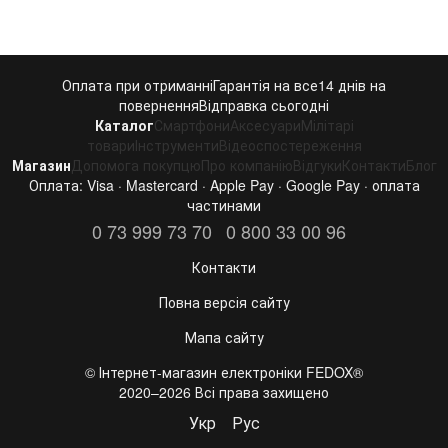
Оплата при отриманні
Гарантія на все
14 днів на
повернення
Відправка сьогодні
Каталог
Смартфони
Аксесуари
Мілітарі
товари
Інструменти
Відеоспостереження
Магазин
Допомога покупцю
Про компанію
Відгуки
Контакти
Блог
Оплата: Visa · Mastercard · Apple Pay · Google Pay · оплата
частинами
0 73 999 73 70
0 800 33 00 96
Контакти
Повна версія сайту
Мапа сайту
©️ Інтернет-магазин електроніки FEDOX®
2020–2026 Всі права захищено
Укр
Рус