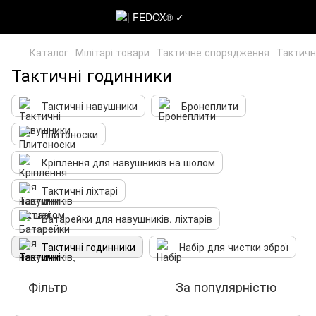
Каталог
Мілітарі товари
Тактичне спорядження
Тактичн
Тактичні годинники
Тактичні навушники
Бронеплити
Плитоноски
Кріплення для навушників на шолом
Тактичні ліхтарі
Батарейки для навушників, ліхтарів
Тактичні годинники
Набір для чистки зброї
Фільтр
За популярністю