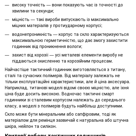
високу точність — вони показують час із точності до
хвилини та секунди;
міцність — такі вироби випускають із максимально
міцних матеріалів у протиударному корпусі;
водонепроникність — корпус та скло характеризуються
максимальною герметичністю, що дає змогу захистити
годинник від проникнення вологи;
захист від корозії — усі металеві елементи виробу не
піддаються окисленню та корозійним процесам.
Найчастіше тактичний годинник виготовляється з титану,
сталі та сучасних полімерів. Від матеріалу залежать не
тільки експлуатаційні характеристики, але й ціна аксесуара.
Наприклад, титанові моделі відомі своєю міцністю, але їхня
ціна буде досить високою. Водночас тактичні смарт
годинники зі сталевим корпусом належать до середнього
класу, а моделі з полімерів будуть найбільш доступними.
Скло може бути мінеральним або сапфіровим, тоді як
матеріалом для ремінця зазвичай є натуральна або штучна
шкіра, нейлон та силікон.
Критерії вибору тактичних годинників