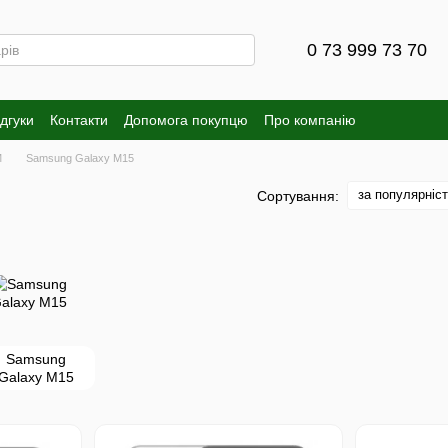
0 73 999 73 70
ідгуки
Контакти
Допомога покупцю
Про компанію
M
Samsung Galaxy M15
за популярніс
Сортування:
Samsung
Galaxy M15