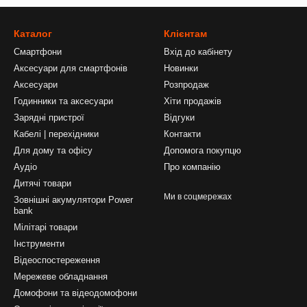
Каталог
Клієнтам
Смартфони
Вхід до кабінету
Аксесуари для смартфонів
Новинки
Аксесуари
Розпродаж
Годинники та аксесуари
Хіти продажів
Зарядні пристрої
Відгуки
Кабелі | перехідники
Контакти
Для дому та офісу
Допомога покупцю
Аудіо
Про компанію
Дитячі товари
Ми в соцмережах
Зовнішні акумулятори Power
bank
Мілітарі товари
Інструменти
Відеоспостереження
Мережеве обладнання
Домофони та відеодомофони