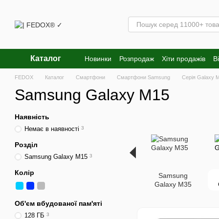
Перейти к основному контенту
Каталог
Новинки
Розпродаж
Хіти продажів
В
FEDOX
Каталог
Смартфони
Смартфони Samsung
Серія Galaxy 
Samsung Galaxy M15
Наявність
Немає в наявності
3
Розділ
Samsung Galaxy M15
3
Колір
Samsung
Galaxy M35
Об'єм вбудованої пам'яті
128 ГБ
3