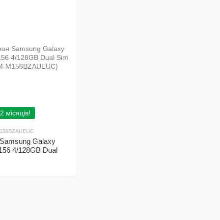
2 місяців!
M156BZAUEUC
Samsung Galaxy
56 4/128GB Dual
 (SM-M156BZAUEUC)