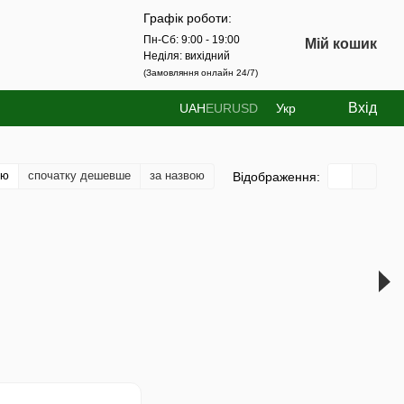
Графік роботи:
Пн-Сб: 9:00 - 19:00
Мій кошик
Неділя: вихідний
(Замовляння онлайн 24/7)
Вхід
UAH
EUR
USD
Укр
тю
спочатку дешевше
за назвою
Відображення: