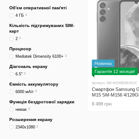
Об'єм оперативної пам'яті
4 ГБ
3
Кількість підтримуваних SIM-
карт
2
3
Процесор
Mediatek Dimensity 6100+
3
Новинка
Діагональ екрану
Гарантія 12 місяців!
6.5"
3
Артикул: SM-M156BDBUEUC
Ємність аккумулятору
Смартфон Samsung G
6000 мА/г
3
M15 SM-M156 4/128G
Sim Dark Blue (SM-
Функція бездротової зарядки
8 499 грн
M156BDBUEUC)
немає
3
Розширення екрану
2340x1080
3