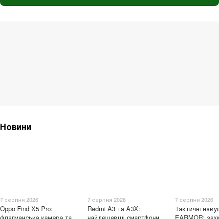
Новини
7 серпня 2026
7 серпня 2026
7 серпня 2026
Oppo Find X5 Pro:
Redmi A3 та A3X:
Тактичні наву
флагманська камера та
найдешевші смартфони
EARMOR: захи