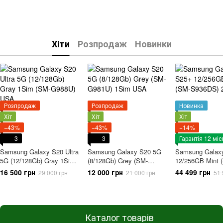
Хіти
Розпродаж
Новинки
Розпродаж
Розпродаж
Новинка
Хіт
Хіт
Хіт
−43%
−43%
−14%
3
3
Гарантія 12 міс
Samsung Galaxy S20 Ultra
Samsung Galaxy S20 5G
Samsung Galax
5G (12/128Gb) Gray 1Sim
(8/128Gb) Grey (SM-
12/256GB Mint 
(SM-G988U) USA
G981U) 1Sim USA
S936DS) 2+eSi
16 500 грн
12 000 грн
44 499 грн
29 000 грн
21 000 грн
51 
Каталог товарів