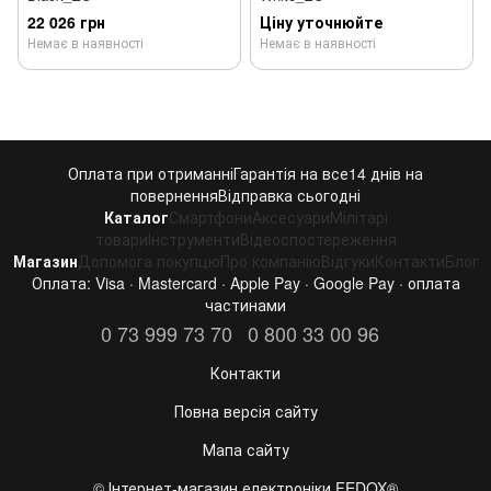
22 026 грн
Ціну уточнюйте
Немає в наявності
Немає в наявності
Оплата при отриманні
Гарантія на все
14 днів на
повернення
Відправка сьогодні
Каталог
Смартфони
Аксесуари
Мілітарі
товари
Інструменти
Відеоспостереження
Магазин
Допомога покупцю
Про компанію
Відгуки
Контакти
Блог
Оплата: Visa · Mastercard · Apple Pay · Google Pay · оплата
частинами
0 73 999 73 70
0 800 33 00 96
Контакти
Повна версія сайту
Мапа сайту
©️ Інтернет-магазин електроніки FEDOX®