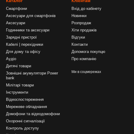
Каталог
Клієнтам
Смартфони
Вхід до кабінету
Аксесуари для смартфонів
Новинки
Аксесуари
Розпродаж
Годинники та аксесуари
Хіти продажів
Зарядні пристрої
Відгуки
Кабелі | перехідники
Контакти
Для дому та офісу
Допомога покупцю
Аудіо
Про компанію
Дитячі товари
Ми в соцмережах
Зовнішні акумулятори Power
bank
Мілітарі товари
Інструменти
Відеоспостереження
Мережеве обладнання
Домофони та відеодомофони
Охоронні сигналізації
Контроль доступу