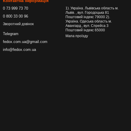
Контактна інформація
0 73 999 73 70
1). Україна. Львівська область м.
Львів. , вул. Городоцька 81
0 800 33 00 96
Поштовий індекс 79000 2).
Україна. Одеська область м.
Зворотний дзвінок
Авангард., вул. Спрейса 3
Поштовий індекс 65000
Telegram
Мапа проїзду
fedox.com.ua@gmail.com
info@fedox.com.ua