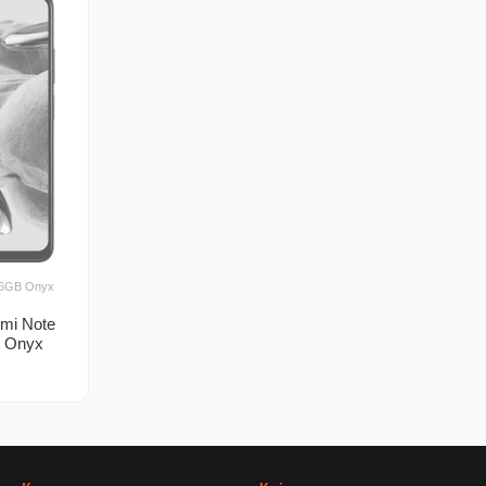
56GB Onyx
mi Note
m Onyx