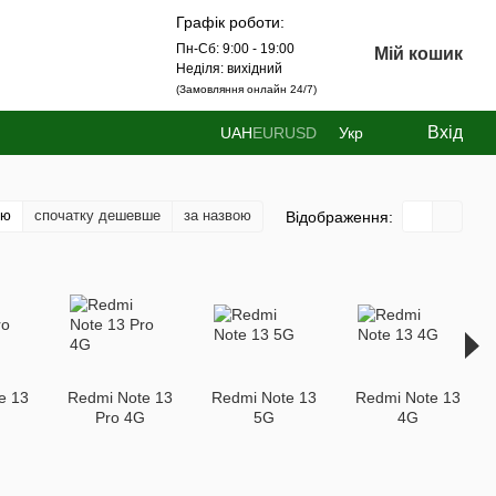
Графік роботи:
Пн-Сб: 9:00 - 19:00
Мій кошик
Неділя: вихідний
(Замовляння онлайн 24/7)
Вхід
UAH
EUR
USD
Укр
тю
спочатку дешевше
за назвою
Відображення:
e 13
Redmi Note 13
Redmi Note 13
Redmi Note 13
G
Pro 4G
5G
4G