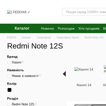
Перейти к основному контенту
Каталог
Новинки
Розпродаж
Хіти продажів
В
FEDOX
Каталог
Смартфони
Смартфони Xiaomi
Redmi Note 12S
Redmi Note 12S
Бренд
Xiaomi
1
Наявність
Немає в наявності
1
Колір
Xiaomi 14
X
Розділ
Redmi Note 12S
1