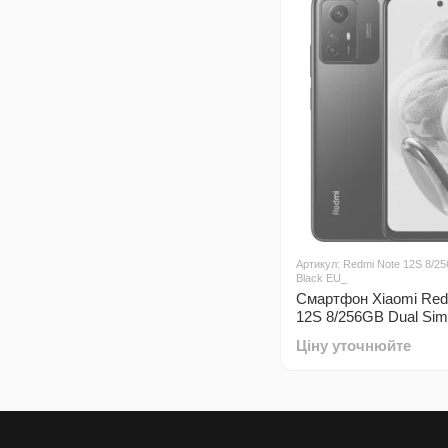
Артикул: Redmi Note 12S 8/2
Black EU_
Смартфон Xiaomi Red
12S 8/256GB Dual Si
Black EU_
Ціну уточнюйте