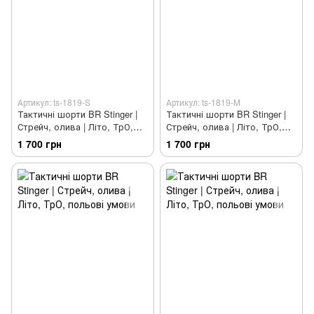
Артикул: ts-1819-S
Артикул: ts-1819-M
Тактичні шорти BR Stinger |
Тактичні шорти BR Stinger |
Стрейч, олива | Літо, ТрО,
Стрейч, олива | Літо, ТрО,
польові умови
польові умови
1 700 грн
1 700 грн