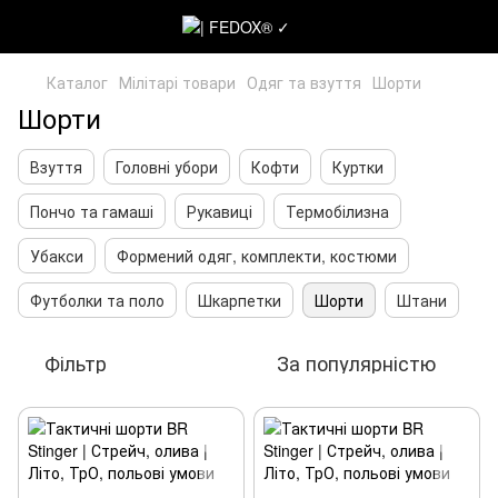
Каталог
Мілітарі товари
Одяг та взуття
Шорти
Шорти
Взуття
Головні убори
Кофти
Куртки
Пончо та гамаші
Рукавиці
Термобілизна
Убакси
Формений одяг, комплекти, костюми
Футболки та поло
Шкарпетки
Шорти
Штани
Фільтр
За популярністю