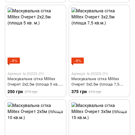
−9%
−9%
Артикул: ts-20225-ОЧ
Артикул: ts-20325-ОЧ
Маскувальна сітка Militex
Маскувальна сітка Militex
Очерет 2х2,5м (площа 5 кв.
Очерет 3х2,5м (площа 7,5
м.)
кв.м.)
250 грн
375 грн
275 грн
413 грн