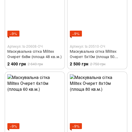
−9%
−9%
Артикул: ts-20608-ОЧ
Артикул: ts-20510-ОЧ
Маскувальна сітка Militex
Маскувальна сітка Militex
Очерет 6х8м (площа 48 кв.м.)
Очерет 5х10м (площа 50
кв.м.)
2 400 грн
2 500 грн
2 640 грн
2 750 грн
−9%
−9%