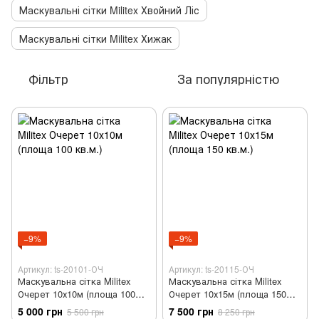
Маскувальні сітки Militex Хвойний Ліс
Маскувальні сітки Militex Хижак
Фільтр
За популярністю
−9%
−9%
Артикул: ts-20101-ОЧ
Артикул: ts-20115-ОЧ
Маскувальна сітка Militex
Маскувальна сітка Militex
Очерет 10х10м (площа 100
Очерет 10х15м (площа 150
кв.м.)
кв.м.)
5 000 грн
7 500 грн
5 500 грн
8 250 грн