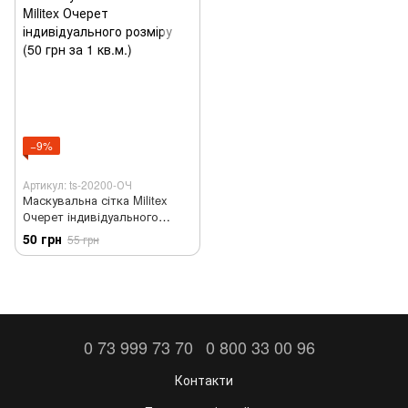
−9%
Артикул: ts-20200-ОЧ
Маскувальна сітка Militex
Очерет індивідуального
розміру (50 грн за 1 кв.м.)
50 грн
55 грн
0 73 999 73 70
0 800 33 00 96
Контакти