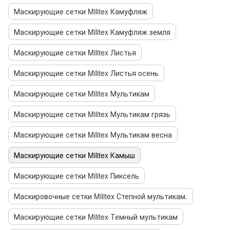
Маскирующие сетки Militex Камуфляж
Маскирующие сетки Militex Камуфляж земля
Маскирующие сетки Militex Листья
Маскирующие сетки Militex Листья осень
Маскирующие сетки Militex Мультикам
Маскирующие сетки Militex Мультикам грязь
Маскирующие сетки Militex Мультикам весна
Маскирующие сетки Militex Камыш
Маскирующие сетки Militex Пиксель
Маскировочные сетки Militex Степной мультикам.
Маскирующие сетки Militex Темный мультикам