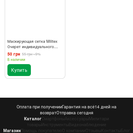
Маскирующая сетка Militex
Очерет индивидуального
размера (50 грн за 1 кв.м.)
50 грн
55 грн
−9%
В наличии
Купить
Оплата при получении
Гарантия на всё
14 дней на
возврат
Отправка сегодня
Каталог
Смартфоны
Аксессуары
Милитари
товары
Инструменты
Видеонаблюдение
Магазин
Помощь покупателю
О компании
Отзывы
Контакты
Блог