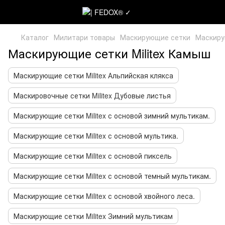
Каталог
Милитари товары
Маскирующие сетки
Маскиру
Маскирующие сетки Militex Камыш
Маскирующие сетки Militex Альпийская клякса
Маскировочные сетки Militex Дубовые листья
Маскирующие сетки Militex с основой зимний мультикам.
Маскирующие сетки Militex с основой мультика.
Маскирующие сетки Militex с основой пиксель
Маскирующие сетки Militex с основой темный мультикам.
Маскирующие сетки Militex с основой хвойного леса.
Маскирующие сетки Militex Зимний мультикам