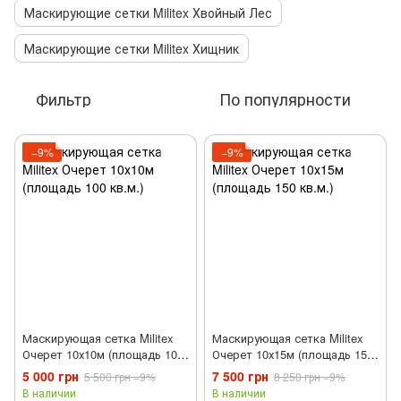
Маскирующие сетки Militex Хвойный Лес
Маскирующие сетки Militex Хищник
Фильтр
По популярности
−9%
−9%
Маскирующая сетка Militex
Маскирующая сетка Militex
Очерет 10х10м (площадь 100
Очерет 10х15м (площадь 150
кв.м.)
кв.м.)
5 000 грн
7 500 грн
5 500 грн
−9%
8 250 грн
−9%
В наличии
В наличии