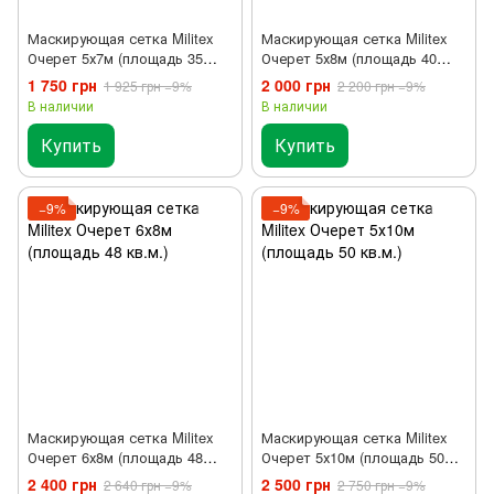
Маскирующая сетка Militex
Маскирующая сетка Militex
Очерет 5х7м (площадь 35
Очерет 5х8м (площадь 40
кв.м.)
кв.м.)
1 750 грн
2 000 грн
1 925 грн
−9%
2 200 грн
−9%
В наличии
В наличии
Купить
Купить
−9%
−9%
Маскирующая сетка Militex
Маскирующая сетка Militex
Очерет 6х8м (площадь 48
Очерет 5х10м (площадь 50
кв.м.)
кв.м.)
2 400 грн
2 500 грн
2 640 грн
−9%
2 750 грн
−9%