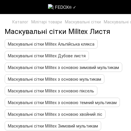
Каталог
Мілітарі товари
Маскувальні сітки
Маскувальні с
Маскувальні сітки Militex Листя
Маскувальні сітки Militex Альпійська клякса
Маскувальні сітки Militex Дубове листя
Маскувальні сітки Militex з основою зимовий мультикам
Маскувальні сітки Militex з основою мультикам
Маскувальні сітки Militex з основою піксель
Маскувальні сітки Militex з основою темний мультикам
Маскувальні сітки Militex з основою хвойний ліс
Маскувальні сітки Militex Зимовий мультикам