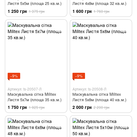
Листя 5х5м (площа 25 кв.м.)
Листя 4х8м (площа 32 кв.м.)
1 250 грн
1 600 грн
1 375 грн
1 760 грн
−9%
−9%
Артикул: ts-20507-Л
Артикул: ts-20508-Л
Маскувальна сітка Militex
Маскувальна сітка Militex
Листя 5х7м (площа 35 кв.м.)
Листя 5х8м (площа 40 кв.м.)
1 750 грн
2 000 грн
1 925 грн
2 200 грн