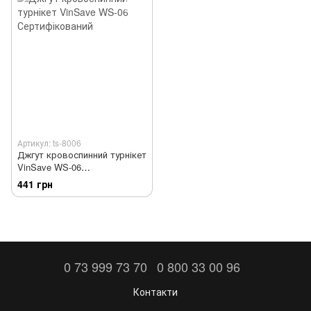
Артикул: ts-8006
Джгут кровоспинний турнікет
VinSave WS-06
Сертифікований
441 грн
0 73 999 73 70
0 800 33 00 96
Контакти