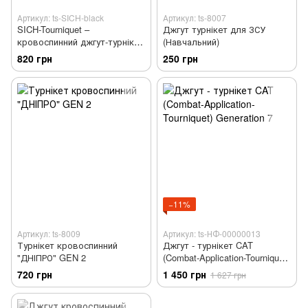
Артикул: ts-SICH-black
Артикул: ts-8007
SICH-Tourniquet –
Джгут турнікет для ЗСУ
кровоспинний джгут-турнікет
(Навчальний)
“СІЧ”
820 грн
250 грн
−11%
Артикул: ts-8009
Артикул: ts-НФ-00000013
Турнікет кровоспинний
Джгут - турнікет CAT
"ДНІПРО" GEN 2
(Combat-Application-Tourniquet)
Generation 7
720 грн
1 450 грн
1 627 грн