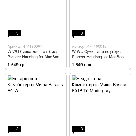
3
3
Артикул: 474190001
Артикул: 474190010
WIWU Сумка для ноутбука
WIWU Сумка для ноутбука
Pioneer Handbag for MacBook
Pioneer Handbag for MacBook
14" (Black)
14" (Grey)
1 649 грн
1 649 грн
3
3