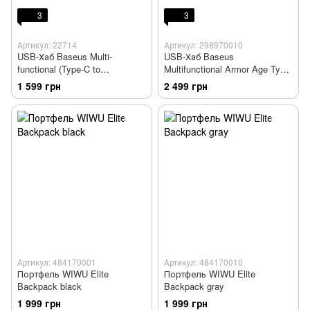
3
3
Артикул: 22714
Артикул: 298970010
USB-Хаб Baseus Multi-
USB-Хаб Baseus
functional (Type-C to
Multifunctional Armor Age Type-
4xUSB3.0+PD)
C Bracket gray
1 599 грн
2 499 грн
Артикул: 484170001
Артикул: 484170010
Портфель WIWU Elite
Портфель WIWU Elite
Backpack black
Backpack gray
1 999 грн
1 999 грн