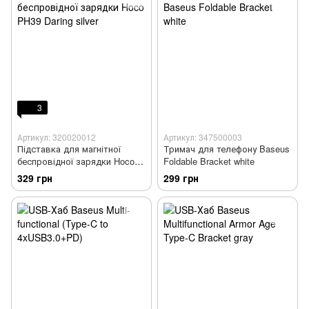
3
Артикул: 320020012
Артикул: 347500003
Підставка для магнітної
Тримач для телефону Baseus
беспровідної зарядки Hoco
Foldable Bracket white
PH39 Daring silver
329 грн
299 грн