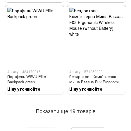
Артикул: 484170015
Артикул: 571250003
Портфель WIWU Elite
Бездротова Комп'ютерна
Backpack green
Миша Baseus F02 Ergonomic
Wireless Mouse (without
Ціну уточнюйте
Ціну уточнюйте
Battery) white
Показати ще 19 товарів