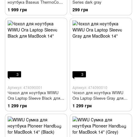
ноутбука Baseus ThermoCool
Series dark gray
Heat-Dissipating Laptop Stand
1 999 грн
299 грн
Turbo Fan Version Gray
(LUWK000013)
3
3
Артикул: 474090001
Артикул: 474090010
Чохол для ноутбука WIWU
Чохол для ноутбука WIWU
Ora Laptop Sleeve Black для
Ora Laptop Sleeve Gray для
MacBook 14"
MacBook 14"
1 299 грн
1 299 грн