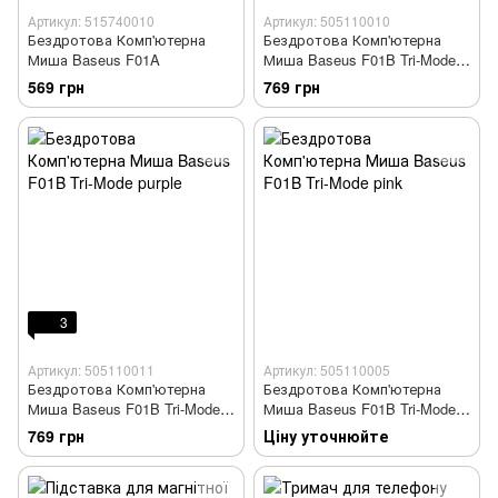
Артикул: 515740010
Артикул: 505110010
Бездротова Комп'ютерна
Бездротова Комп'ютерна
Миша Baseus F01A
Миша Baseus F01B Tri-Mode
gray
569 грн
769 грн
3
Артикул: 505110011
Артикул: 505110005
Бездротова Комп'ютерна
Бездротова Комп'ютерна
Миша Baseus F01B Tri-Mode
Миша Baseus F01B Tri-Mode
purple
pink
769 грн
Ціну уточнюйте