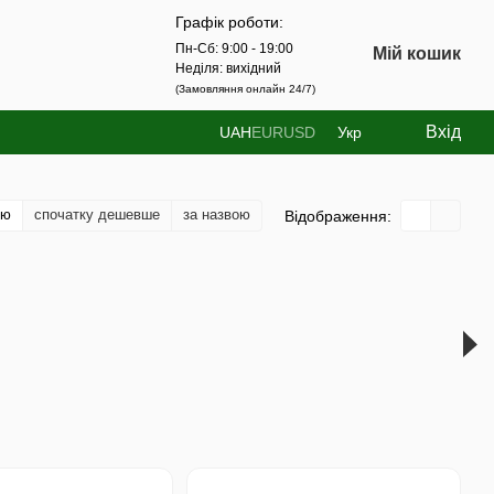
Графік роботи:
Пн-Сб: 9:00 - 19:00
Мій кошик
Неділя: вихідний
(Замовляння онлайн 24/7)
Вхід
UAH
EUR
USD
Укр
тю
спочатку дешевше
за назвою
Відображення: