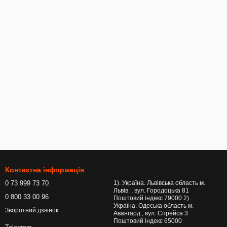
Контактна інформація
0 73 999 73 70
1). Україна. Львівська область м.
Львів. , вул. Городоцька 81
0 800 33 00 96
Поштовий індекс 79000 2).
Україна. Одеська область м.
Зворотний дзвінок
Авангард., вул. Спрейса 3
Поштовий індекс 65000