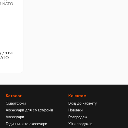
дка на
 NATO
Каталог
Клієнтам
Смартфони
Вхід до кабінету
Аксесуари для смартфонів
Новинки
Аксесуари
Розпродаж
Годинники та аксесуари
Хіти продажів