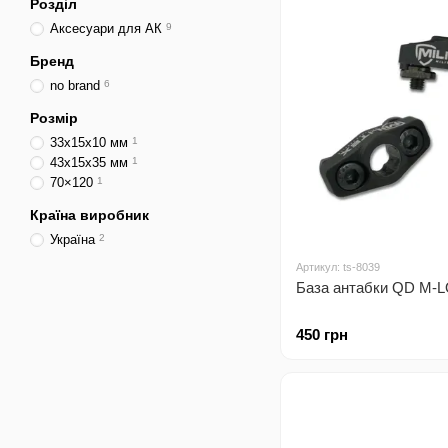
Розділ
Аксесуари для АК
9
Бренд
no brand
6
Розмір
33x15x10 мм
1
43x15x35 мм
1
70×120
1
Країна виробник
Україна
2
Артикул: ts-8039
База антабки QD M-LO
450 грн