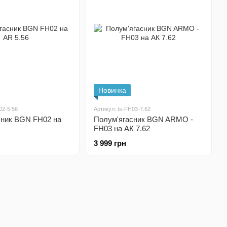
Новинка
02-5.56
Артикул: ts-FH03-7.62
сник BGN FH02 на
Полум'ягасник BGN ARMO -
FH03 на АК 7.62
3 999 грн