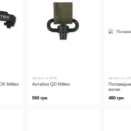
Артикул: ts-8038
Артикул: ts-21
K Militex
Антабка QD Militex
Поліамідна
вогню
550 грн
480 грн