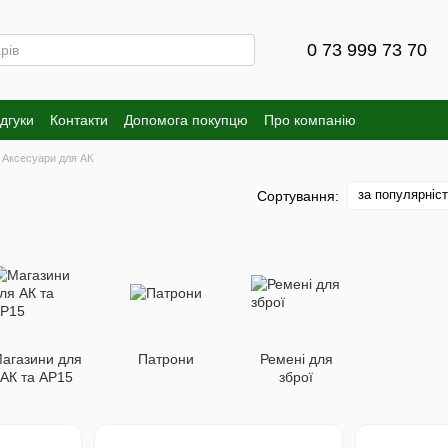
0 73 999 73 70
ідгуки
Контакти
Допомога покупцю
Про компанію
Аксесуари для АК
за популярніс
Сортування:
агазини для
Патрони
Ремені для
АК та АР15
зброї