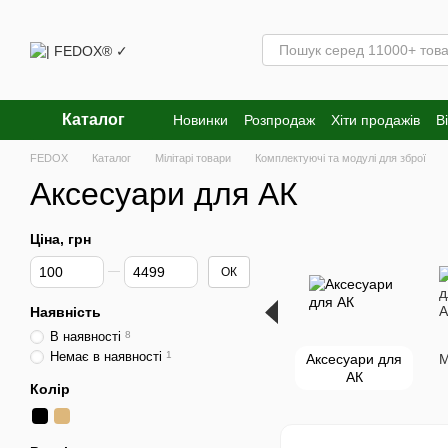
Перейти к основному контенту
Каталог
Новинки
Розпродаж
Хіти продажів
В
FEDOX
Каталог
Мілітарі товари
Комплектуючі та модулі для зброї
Аксесуари для АК
Ціна, грн
Від Ціна, грн
До Ціна, грн
ОК
Наявність
В наявності
8
Немає в наявності
1
Аксесуари для
М
АК
Колір