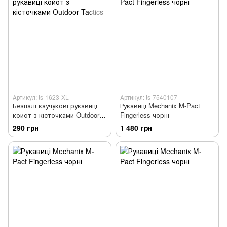
Артикул: ts-1623-XL
Артикул: ts-7540107
Безпалі каучукові рукавиці
Рукавиці Mechanix M-Pact
койот з кісточками Outdoor
Fingerless чорні
Tactics
290 грн
1 480 грн