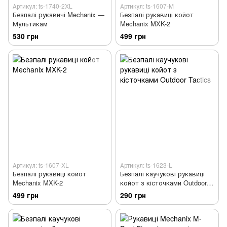
Артикул: ts-1740-2XL
Артикул: ts-1607-M
Безпалі рукавичі Mechanix —
Безпалі рукавиці койот
Мультикам
Mechanix MXK-2
530 грн
499 грн
Артикул: ts-1607-XL
Артикул: ts-1623-L
Безпалі рукавиці койот
Безпалі каучукові рукавиці
Mechanix MXK-2
койот з кісточками Outdoor
Tactics
499 грн
290 грн