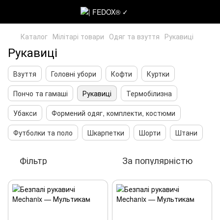
Каталог
Мілітарі товари
Одяг та взуття
Рукавиці
Рукавиці
Взуття
Головні убори
Кофти
Куртки
Пончо та гамаші
Рукавиці
Термобілизна
Убакси
Формений одяг, комплекти, костюми
Футболки та поло
Шкарпетки
Шорти
Штани
Фільтр
За популярністю