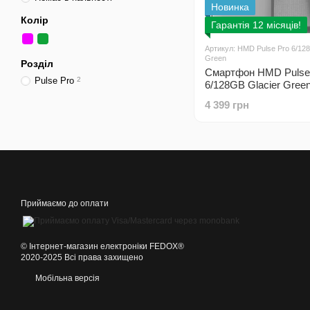
Новинка
Колір
Гарантія 12 місяців!
Артикул: HMD Pulse Pro 6/128
Green
Розділ
Смартфон HMD Pulse
Pulse Pro
2
6/128GB Glacier Gree
4 399 грн
Приймаємо до оплати
©️ Інтернет-магазин електроніки FEDOX®
2020-2025 Всі права захищено
Мобільна версія