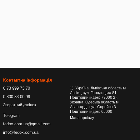
Контактна інформація
0 73 999 73 70
1). Україна. Львівська область м.
Львів. , вул. Городоцька 81
0 800 33 00 96
Поштовий індекс 79000 2).
Україна. Одеська область м.
Зворотний дзвінок
Авангард., вул. Спрейса 3
Поштовий індекс 65000
Telegram
Мапа проїзду
fedox.com.ua@gmail.com
info@fedox.com.ua