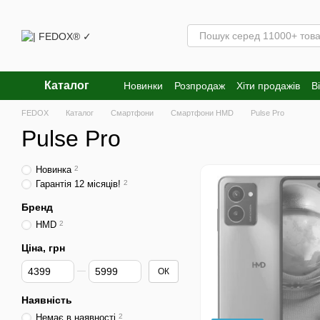
Перейти к основному контенту
Каталог
Новинки
Розпродаж
Хіти продажів
В
FEDOX
Каталог
Смартфони
Смартфони HMD
Pulse Pro
Pulse Pro
Новинка
2
Гарантія 12 місяців!
2
Бренд
HMD
2
Ціна, грн
Від Ціна, грн
До Ціна, грн
ОК
Наявність
Немає в наявності
2