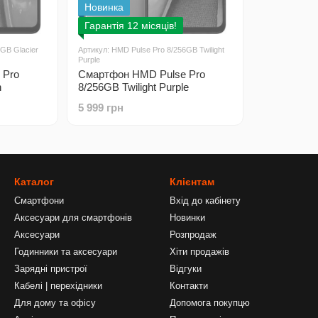
Новинка
Гарантія 12 місяців!
GB Glacier
Артикул: HMD Pulse Pro 8/256GB Twilight
Purple
 Pro
Смартфон HMD Pulse Pro
n
8/256GB Twilight Purple
5 999 грн
Каталог
Клієнтам
Смартфони
Вхід до кабінету
Аксесуари для смартфонів
Новинки
Аксесуари
Розпродаж
Годинники та аксесуари
Хіти продажів
Зарядні пристрої
Відгуки
Кабелі | перехідники
Контакти
Для дому та офісу
Допомога покупцю