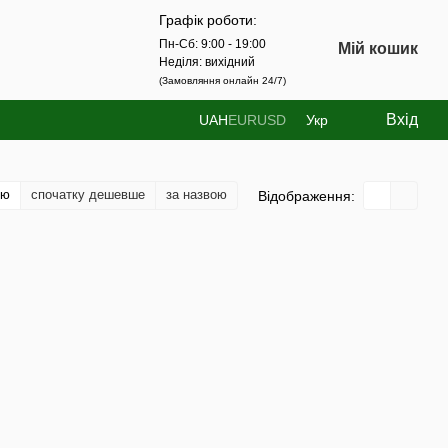
Графік роботи:
Пн-Сб: 9:00 - 19:00
Мій кошик
Неділя: вихідний
(Замовляння онлайн 24/7)
Вхід
UAH
EUR
USD
Укр
тю
спочатку дешевше
за назвою
Відображення: