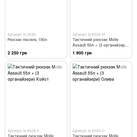
Артикул: ts-3040
Артикул: ts-6026-М
Рюкзак піксель 100л
Тактичний рюкзак Molle
Assault 55л + (3 органайзери)
Мультикам
2 250 грн
1 900 грн
Артикул: ts-6026-К
Артикул: ts-6026-О
Тактичний рюкзак Molle
Тактичний рюкзак Molle