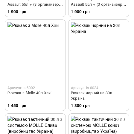
Assault 55л + (3 органайзери)
Assault 55л + (3 органайзери)
Койот
Олива
1 900 грн
1 900 грн
Артикул: ts-6002
Артикул: ts-6024
Рюкзак з Molle 40л Хакі
Рюкзак чорний на 30л
Україна
1 450 грн
1 300 грн