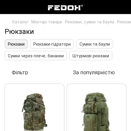
Каталог
Мілітарі товари
Рюкзаки, сумки та баули
Рюкза
Рюкзаки
Рюкзаки
Рюкзаки-гідратори
Сумки та баули
Сумки через плече, бананки
Штурмові рюкзаки
Фільтр
За популярністю