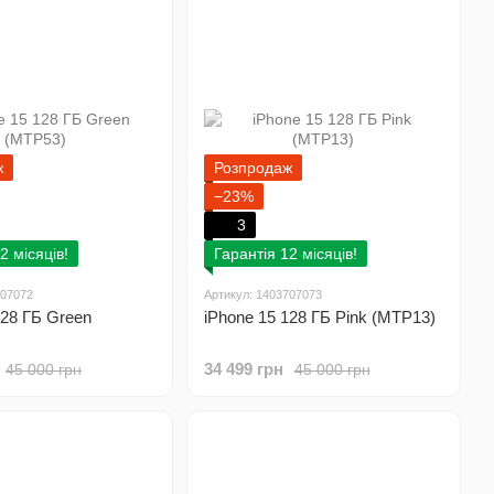
ж
Розпродаж
−23%
3
2 місяців!
Гарантія 12 місяців!
707072
Артикул: 1403707073
128 ГБ Green
iPhone 15 128 ГБ Pink (MTP13)
34 499 грн
45 000 грн
45 000 грн