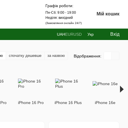
Графік роботи:
Пн-Сб: 9:00 - 19:00
Мій кошик
Неділя: вихідний
(Замовляння онлайн 24/7)
Вхід
UAH
EUR
USD
Укр
тю
спочатку дешевше
за назвою
Відображення:
 Pro
iPhone 16 Pro
iPhone 16 Plus
iPhone 16e