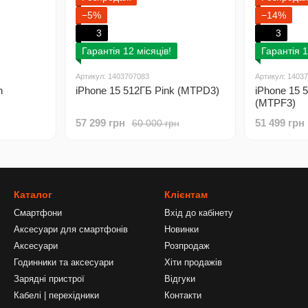
−5%
−14%
3
3
Гарантія 12 місяців!
Гарантія 1
Артикул: 1403707083
Артикул: 1403
n
iPhone 15 512ГБ Pink (MTPD3)
iPhone 15 
(MTPF3)
57 299 грн
51 499 грн
60 000 грн
Каталог
Клієнтам
Смартфони
Вхід до кабінету
Аксесуари для смартфонів
Новинки
Аксесуари
Розпродаж
Годинники та аксесуари
Хіти продажів
Зарядні пристрої
Відгуки
Кабелі | перехідники
Контакти