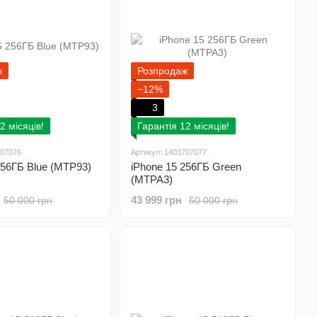
ж
Розпродаж
−12%
3
2 місяців!
Гарантія 12 місяців!
707076
Артикул: 1403707077
256ГБ Blue (MTP93)
iPhone 15 256ГБ Green
(MTPA3)
43 999 грн
50 000 грн
50 000 грн