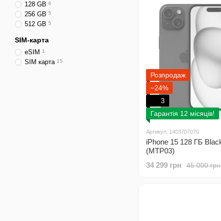
128 GB
6
256 GB
5
512 GB
5
SIM-карта
eSIM
1
SIM карта
15
Розпродаж
−24%
3
Гарантія 12 місяців!
Артикул: 1403707070
iPhone 15 128 ГБ Blac
(MTP03)
34 299 грн
45 000 грн