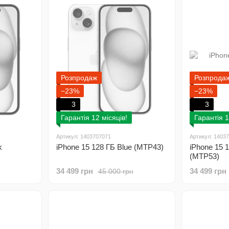
Розпродаж
Розпрода
−23%
−23%
3
3
Гарантія 12 місяців!
Гарантія 1
Артикул: 1403707071
Артикул: 1403
k
iPhone 15 128 ГБ Blue (MTP43)
iPhone 15 
(MTP53)
34 499 грн
34 499 грн
45 000 грн