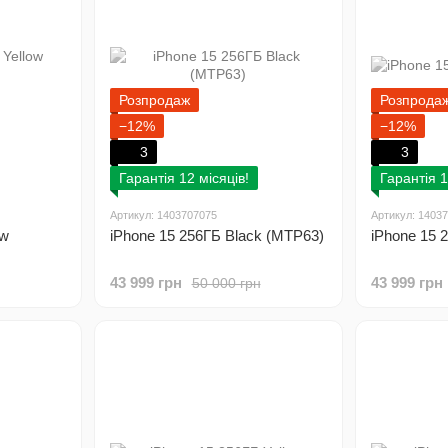
Розпродаж
Розпрода
−12%
−12%
3
3
Гарантія 12 місяців!
Гарантія 1
Артикул: 1403707075
Артикул: 1403
ow
iPhone 15 256ГБ Black (MTP63)
iPhone 15 
43 999 грн
43 999 грн
50 000 грн