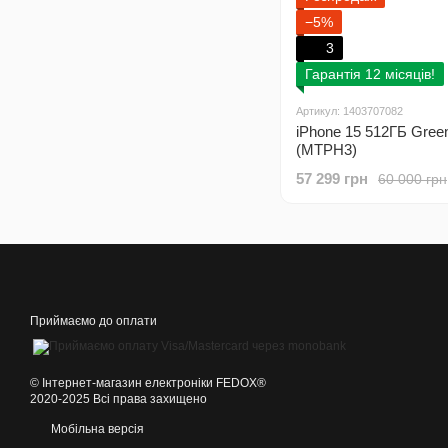
−5%
3
Гарантія 12 місяців!
Артикул: 1403707082
iPhone 15 512ГБ Gree
(MTPH3)
57 299 грн
60 000 грн
Приймаємо до оплати
©️ Інтернет-магазин електроніки FEDOX®
2020-2025 Всі права захищено
Мобільна версія