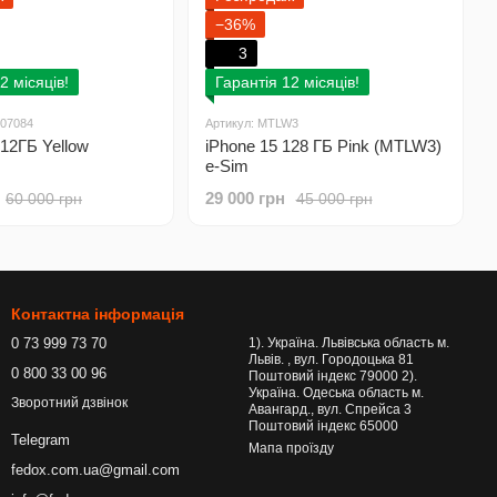
−36%
3
2 місяців!
Гарантія 12 місяців!
707084
Артикул: MTLW3
512ГБ Yellow
iPhone 15 128 ГБ Pink (MTLW3)
e-Sim
29 000 грн
60 000 грн
45 000 грн
Контактна інформація
0 73 999 73 70
1). Україна. Львівська область м.
Львів. , вул. Городоцька 81
0 800 33 00 96
Поштовий індекс 79000 2).
Україна. Одеська область м.
Зворотний дзвінок
Авангард., вул. Спрейса 3
Поштовий індекс 65000
Telegram
Мапа проїзду
fedox.com.ua@gmail.com