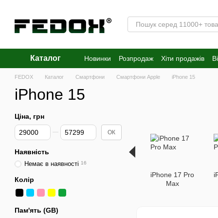
Перейти к основному контенту
Каталог
Новинки
Розпродаж
Хіти продажів
В
FEDOX
Каталог
Смартфони
Смартфони Apple
iPhone 15
iPhone 15
Ціна, грн
Від Ціна, грн
До Ціна, грн
ОК
Наявність
Немає в наявності
16
iPhone 17 Pro
i
Колір
Max
Пам'ять (GB)