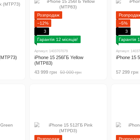
Розпродаж
Розпрода
−12%
−5%
3
3
Гарантія 12 місяців!
Гарантія 1
Артикул: 1403707079
Артикул: 1403
 (MTP73)
iPhone 15 256ГБ Yellow
iPhone 15 
(MTP83)
43 999 грн
57 299 грн
50 000 грн
Розпродаж
Розпрода