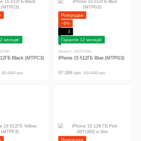
ж
Розпродаж
−5%
3
2 місяців!
Гарантія 12 місяців!
707080
Артикул: 1403707081
512ГБ Black (MTPC3)
iPhone 15 512ГБ Blue (MTPG3)
57 299 грн
60 000 грн
60 000 грн
ж
Розпродаж