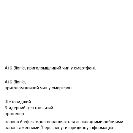
A16 Bionic, приголомшливий чип у смартфоні.
A16 Bionic,
приголомшливий чип у смартфоні.
Ще швидший
6-ядерний
центральний
процесор
плавно й ефективно справляється зі складними робочими
◊
навантаженнями.
Переглянути юридичну інформацію