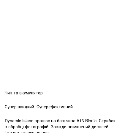
Чип та акумулятор
Супершвидкий. Суперефектив­ний.
Dynamic Island працює на базі чипа A16 Bionic. Стрибок
в обробці фотографій. Завжди ввімкнений дисплей.
І це ще далеко не все.