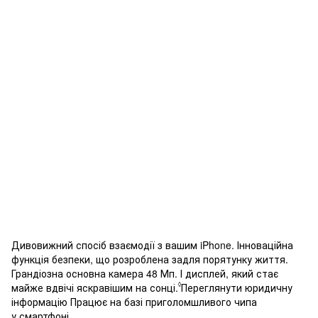
Дивовижний спосіб взаємодії з вашим iPhone. Інноваційна
функція безпеки, що розроблена задля порятунку життя.
Грандіозна основна камера 48 Мп. І дисплей, який стає
◊
майже вдвічі яскравішим на сонці.
Переглянути юридичну
інформацію
Працює на базі приголомшливого чипа
у смартфоні.