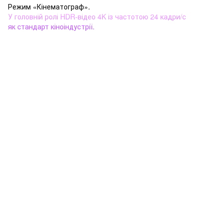
Режим «Кінематограф».
У головній ролі HDR‑відео 4K із частотою 24 кадри/с
як cтандарт кіноіндустрії.