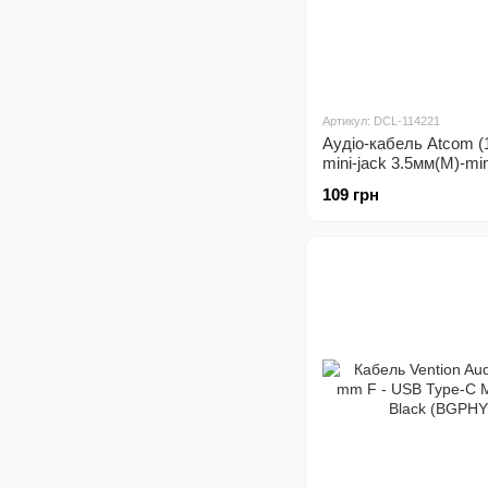
Артикул: DCL-114221
Аудіо-кабель Atcom (
mini-jack 3.5мм(M)-min
3.5мм(F) 5м пакет
109 грн
(Подовжувач)