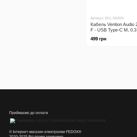
Артикул: DCL-552001
Кабель Vention Audio
F - USB Type-C M, 0.3
(BGPHY)
499 грн
Приймаємо до оплати
©️ Інтернет-магазин електроніки FEDOX®
2020-2025 Всі права захищено