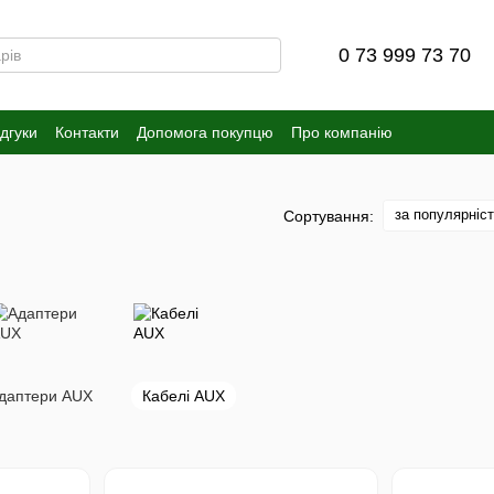
0 73 999 73 70
ідгуки
Контакти
Допомога покупцю
Про компанію
за популярніс
Сортування:
даптери AUX
Кабелі AUX