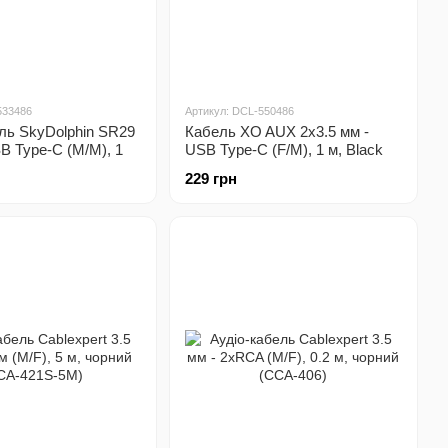
533486
Артикул: DCL-550486
ль SkyDolphin SR29
Кабель XO AUX 2х3.5 мм -
SB Type-C (M/M), 1
USB Type-C (F/M), 1 м, Black
SDAUX-000076)
(NB-R269B.black)
229 грн