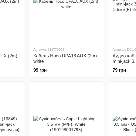
Артикул: 319770003
Артикул: DCL-
AUX (2m)
Кабель Hoco UPA16 AUX (2m)
Аудио-кабе
white
mini-jack 3
3.5мм(F) 3
99 грн
79 грн
(Подовжув