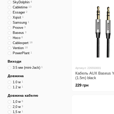
SkyDolphin
4
Cabletime
13
Essager
2
Xqisit
1
Samsung
1
Proove
3
Baseus
3
Hoco
8
Cablexpert
16
Vention
18
PowerPlant
1
Виходи
3.5 мм (mini-Jack)
1
Артикул: 226550001
Кабель AUX Baseus Y
Довжина
(1.5m) black
1.0 м
1
229 грн
1.2 м
1
Довжина кабелю
1,0 м
8
2,0 м
3
1,5 м
1