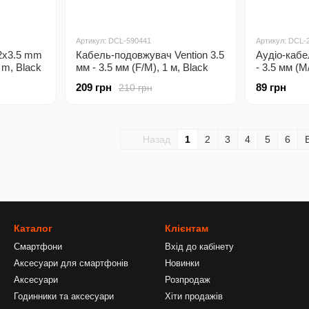
Артикул: DCL-590441
Артикул: DCL-
 2x3.5 mm
Кабель-подовжувач Vention 3.5
Аудіо-кабе
 m, Black
мм - 3.5 мм (F/M), 1 м, Black
- 3.5 мм (M
(BHCLF)
(CCA-421S
209 грн
89 грн
210 грн
Назад
1
2
3
4
5
6
Каталог
Клієнтам
Смартфони
Вхід до кабінету
Аксесуари для смартфонів
Новинки
Аксесуари
Розпродаж
Годинники та аксесуари
Хіти продажів