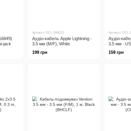
Артикул: DCL-589222
Артикул: DCL-
16849)
Аудіо-кабель Apple Lightning -
Аудіо-кабе
i-jack
3.5 мм (M/F), White
3.5 мм - U
(190198001795)
м, Black (
199 грн
159 грн