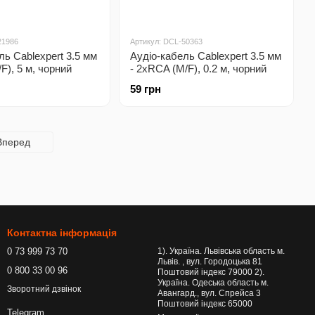
21986
Артикул: DCL-50363
ль Cablexpert 3.5 мм
Аудіо-кабель Cablexpert 3.5 мм
/F), 5 м, чорний
- 2xRCA (M/F), 0.2 м, чорний
-5M)
(CCA-406)
59 грн
Вперед
Контактна інформація
0 73 999 73 70
1). Україна. Львівська область м.
Львів. , вул. Городоцька 81
0 800 33 00 96
Поштовий індекс 79000 2).
Україна. Одеська область м.
Зворотний дзвінок
Авангард., вул. Спрейса 3
Поштовий індекс 65000
Telegram