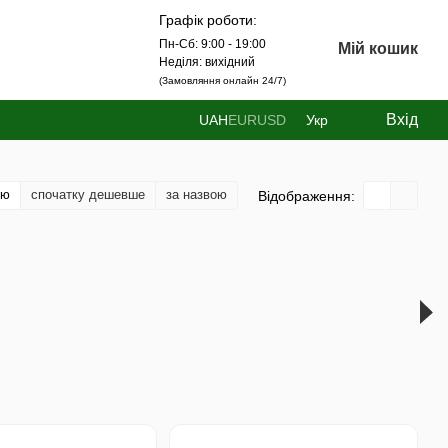
Графік роботи:
Пн-Сб: 9:00 - 19:00
Мій кошик
Неділя: вихідний
(Замовляння онлайн 24/7)
Вхід
UAH
EUR
USD
Укр
тю
спочатку дешевше
за назвою
Відображення: