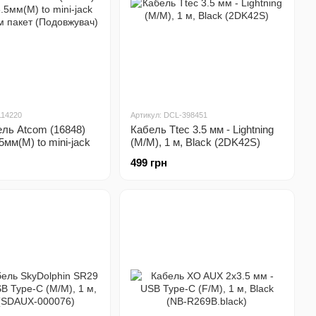
114220
Артикул: DCL-398451
ль Atcom (16848)
Кабель Ttec 3.5 мм - Lightning
.5мм(M) to mini-jack
(M/M), 1 м, Black (2DK42S)
м пакет
499 грн
ач)