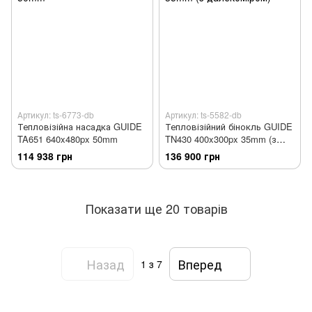
Артикул: ts-6773-db
Артикул: ts-5582-db
Тепловізійна насадка GUIDE
Тепловізійний бінокль GUIDE
TA651 640x480px 50mm
TN430 400x300px 35mm (з
далекоміром)
114 938 грн
136 900 грн
Показати ще 20 товарів
Назад
Вперед
1
з 7