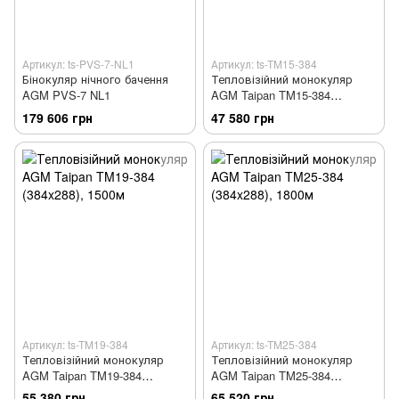
Артикул: ts-PVS-7-NL1
Артикул: ts-TM15-384
Бінокуляр нічного бачення
Тепловізійний монокуляр
AGM PVS-7 NL1
AGM Taipan TM15-384
(384x288), 1300м
179 606 грн
47 580 грн
Артикул: ts-TM19-384
Артикул: ts-TM25-384
Тепловізійний монокуляр
Тепловізійний монокуляр
AGM Taipan TM19-384
AGM Taipan TM25-384
(384x288), 1500м
(384x288), 1800м
55 380 грн
65 520 грн