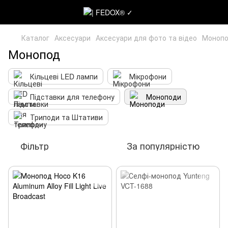
Каталог
Аксесуари
Аксесуари для фото та відео
Моноп
Монопод
Кільцеві LED лампи
Мікрофони
Підставки для телефону
Моноподи
Триподи та Штативи
Фільтр
За популярністю