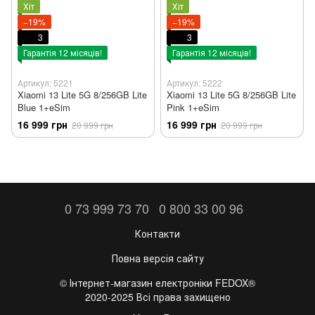
Хіт
Хіт
−19%
−19%
3
3
Гарантія 12 місяців!
Гарантія 12 місяців!
Артикул: 5221
Артикул: 5222
Xiaomi 13 Lite 5G 8/256GB Lite
Xiaomi 13 Lite 5G 8/256GB Lite
Blue 1+eSim
Pink 1+eSim
16 999 грн
16 999 грн
20 999 грн
20 999 грн
0 73 999 73 70
0 800 33 00 96
Контакти
Повна версія сайту
©️ Інтернет-магазин електроніки FEDOX®
2020-2025 Всі права захищено