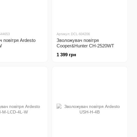
544653
Артикул: DCL-604206
 повітря Ardesto
Зволожувач повітря
W
Cooper&Hunter CH-2520WT
1 399 грн