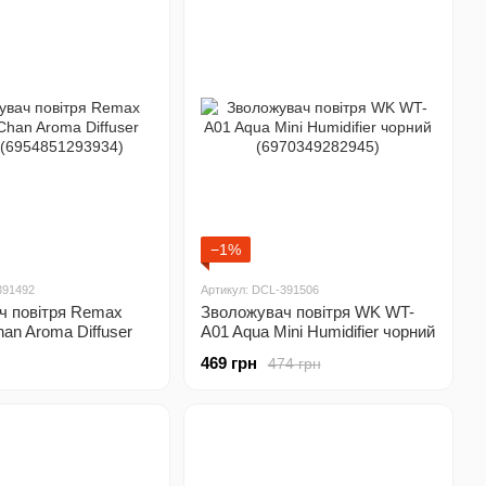
−1%
391492
Артикул: DCL-391506
ч повітря Remax
Зволожувач повітря WK WT-
an Aroma Diffuser
A01 Aqua Mini Humidifier чорний
54851293934)
(6970349282945)
469 грн
474 грн