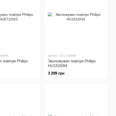
545086
Артикул: DCL-545089
 повітря Philips
Зволожувач повітря Philips
HU1510/04
3 299 грн