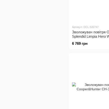
Артикул: DCL-526747
Зволожувач повітря O
Splendid Limpia Hero W
99239)
6 769 грн