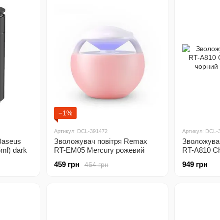
−1%
Артикул: DCL-391472
Артикул: DCL-
Baseus
Зволожувач повітря Remax
Зволожува
ml) dark
RT-EM05 Mercury рожевий
RT-A810 Ch
(6954851282730)
чорний (69
459 грн
949 грн
464 грн