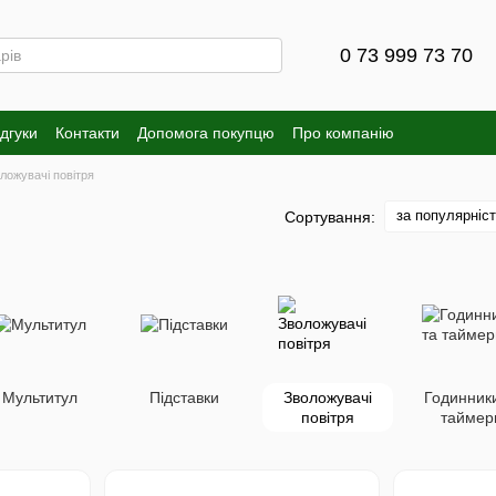
0 73 999 73 70
ідгуки
Контакти
Допомога покупцю
Про компанію
ложувачі повітря
за популярніс
Сортування:
Мультитул
Підставки
Зволожувачі
Годинники
повітря
таймер