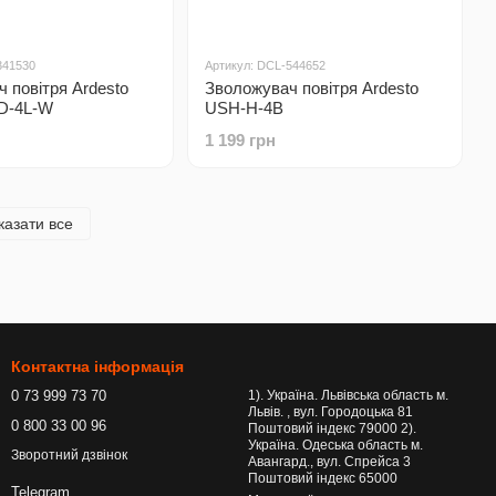
341530
Артикул: DCL-544652
 повітря Ardesto
Зволожувач повітря Ardesto
D-4L-W
USH-H-4B
1 199 грн
казати все
Контактна інформація
0 73 999 73 70
1). Україна. Львівська область м.
Львів. , вул. Городоцька 81
0 800 33 00 96
Поштовий індекс 79000 2).
Україна. Одеська область м.
Зворотний дзвінок
Авангард., вул. Спрейса 3
Поштовий індекс 65000
Telegram