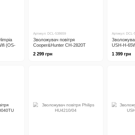
Артикул: DCL-538659
Артикул: DCL-
limpia
Зволожувач повітря
Зволожувач
ifi (OS-
Cooper&Hunter CH-2820T
USH-H-65
2 299 грн
1 399 грн