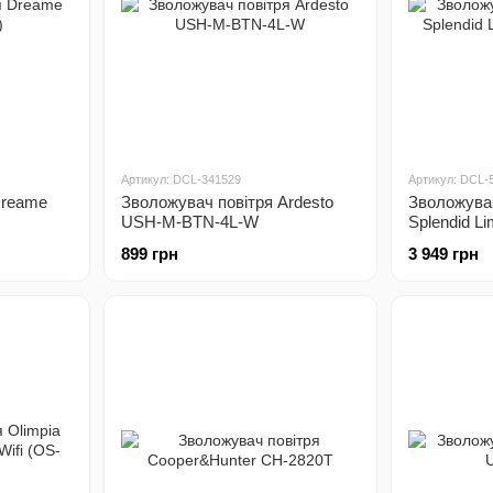
Артикул: DCL-341529
Артикул: DCL-
Dreame
Зволожувач повітря Ardesto
Зволожувач
USH-M-BTN-4L-W
Splendid Li
899 грн
3 949 грн