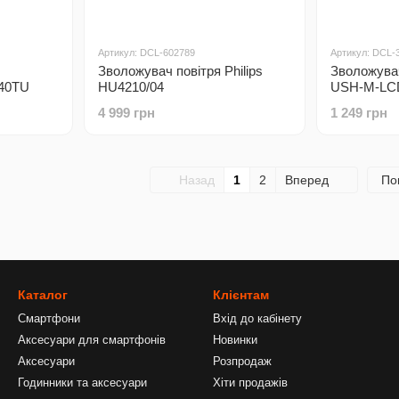
Артикул: DCL-602789
Артикул: DCL-
Зволожувач повітря Philips
Зволожувач
040TU
HU4210/04
USH-M-LC
4 999 грн
1 249 грн
Назад
1
2
Вперед
По
Каталог
Клієнтам
Смартфони
Вхід до кабінету
Аксесуари для смартфонів
Новинки
Аксесуари
Розпродаж
Годинники та аксесуари
Хіти продажів