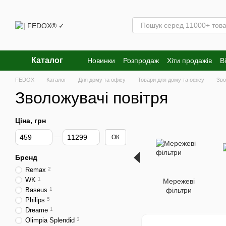
Перейти к основному контенту
Каталог
Новинки
Розпродаж
Хіти продажів
В
FEDOX
Каталог
Для дому та офісу
Товари для дому та офісу
Зво
Зволожувачі повітря
Ціна, грн
Від Ціна, грн
До Ціна, грн
ОК
Бренд
Remax
2
WK
1
Мережеві
Baseus
1
фільтри
Philips
5
Dreame
1
Olimpia Splendid
3