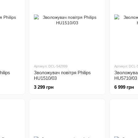
Артикул: DCL-542999
Артикул: DCL-
ilips
Зволожувач повітря Philips
Зволожувач
HU1510/03
HU5710/03
3 299 грн
6 999 грн