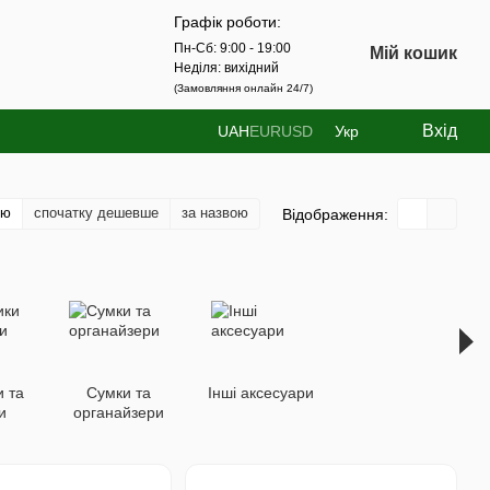
Графік роботи:
Пн-Сб: 9:00 - 19:00
Мій кошик
Неділя: вихідний
(Замовляння онлайн 24/7)
Вхід
UAH
EUR
USD
Укр
тю
спочатку дешевше
за назвою
Відображення:
 та
Сумки та
Інші аксесуари
и
органайзери