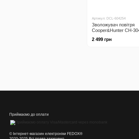
Артикул: DCL-604254
Зволожувач повітря
Cooper&Hunter CH-3
2 499 грн
Приймаємо до оплати
©️ Інтернет-магазин електроніки FEDOX®
2020-2025 Всі права захищено