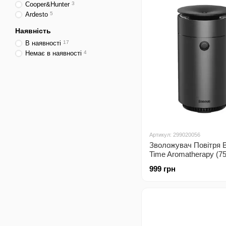
Cooper&Hunter
3
Ardesto
5
Наявність
В наявності
17
Немає в наявності
4
Артикул: 299020056
Зволожувач Повітря 
Time Aromatherapy (75
gray
999 грн