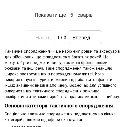
Показати ще 15 товарів
Назад
Вперед
1
з 2
Тактичне спорядження — це набір екіпіровки та аксесуарів
для військових, що складається з багатьох речей. Це
можуть бути предмети одягу,
тактичні бронешоломи
,
рюкзаки та інші речі. Таке спорядження також знайшло
широке застосування в повсякденному житті. Його
використовують туристи, мисливці, рибалки та фанати
інших активних видів відпочинку. Водночас для успішного
використання тактичного спорядження важливо
розібратися з типами виробів та правилами їхнього вибору.
Основні категорії тактичного спорядження
Спеціальне тактичне спорядження поділяється на кілька
категорій залежно від сфери експлуатації:
одяг та взуття;