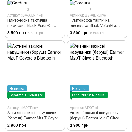
3
3
Артикул: BV-AID-Pixel
Артикул: BV-AID-Olive
Плитоноска тактична
Плитоноска тактична
військова Black Voron® з
військова Black Voron® з
системою швидкого
системою швидкого
3 500 грн
3 500 грн
6 800 грн
6 800 грн
скидання. Матеріал Cordura-
скидання. Матеріал Cordura-
1000. Pixel
1000. Olive
Новинка
Новинка
Гарантія 12 місяців!
Гарантія 12 місяців!
Артикул: M20T-coy
Артикул: M20T-oli
Активні захисні навушники
Активні захисні навушники
(беруші) Earmor M20T Coyote
(беруші) Earmor M20T Olive з
з Bluetooth
Bluetooth
2 900 грн
2 900 грн