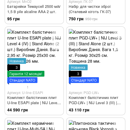
Артикул: MnO2
Артикул: ГК-37
Батарейки Tewaycell 2500 мАг
Набір для чистки зброї
1,5 В pile alcaline AAА 2 шт.
(Сталевий кіготь ГК-37)
95 грн
750 грн
950 грн
Новинка
3
Новинка
Гарантія 12 місяців!
3
Стандарт NATO
Стандарт NATO
1
Артикул: U-line-ESAPI
Артикул: PGD-LW+
Комплект балістичних плит
Комплект балістичних плит
U-line ESAPI plate | NIJ Level 4
PGD-LW+ | NIJ Level 3 (III) |
(IV) | Stand Alone (2 шт.)
Stand Alone (2 шт.) Виробник
44 590 грн
43 110 грн
Виробник Данія. Вага 2,95 кг.
Данія. Вага 1,5 кг. Розмір
Розмір 25х30 см. Товщина 26
30х25 см. Товщина 28 мм.
мм.