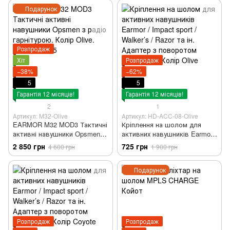
Подарунок
Розпродаж
Хіт
Розпродаж
−38%
−62%
5
5
Гарантія 12 місяців!
Гарантія 12 місяців!
2
1
Артикул: M32-Olive
Артикул: HD-ACC-08-Olive
EARMOR M32 MOD3 Тактичні
Кріплення на шолом для
активні навушники Opsmen з
активних навушників Earmor /
радіо гарнітурою. Колір
Impact sport / Walker’s / Razor
2 850 грн
725 грн
4 600 грн
1 900 грн
Olive. Захист IPX-5
та ін. Адаптер з поворотом
чебурашки Колір Olive
Подарунок
Розпродаж
Розпродаж