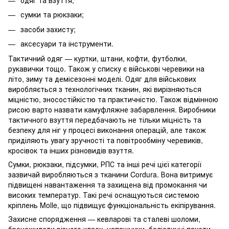
сумки та рюкзаки;
засоби захисту;
аксесуари та інструменти.
Тактичний одяг — куртки, штани, кофти, футболки,
рукавички тощо. Також у списку є військові черевики на
літо, зиму та демісезонні моделі. Одяг для військових
виробляється з технологічних тканин, які вирізняються
міцністю, зносостійкістю та практичністю. Також відмінною
рисою варто назвати камуфляжне забарвлення. Виробники
тактичного взуття передбачають не тільки міцність та
безпеку для ніг у процесі виконання операцій, але також
приділяють увагу зручності та повітрообміну черевиків,
кросівок та інших різновидів взуття.
Сумки, рюкзаки, підсумки, РПС та інші речі цієї категорії
зазвичай виробляються з тканини Cordura. Вона витримує
підвищені навантаження та захищена від промокання чи
високих температур. Такі речі оснащуються системою
кріплень Molle, що підвищує функціональність екіпірування.
Захисне спорядження — кевларові та сталеві шоломи,
бронежилети різного класу, напашники, балістичні пакети,