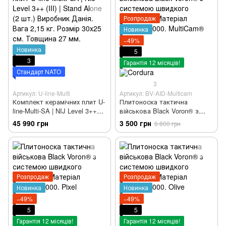
Розпродаж
Новинка
−49%
Новинка
5
3
Гарантія 12 місяців!
Стандарт NATO
3
Артикул: U-line-Multi
Артикул: BV-AID-Multicam
Комплект керамічних плит U-
Плитоноска тактична
line-Multi-SA | NIJ Level 3++
військова Black Voron® з
(III) | Stand Alone (2 шт.)
системою швидкого
45 990 грн
3 500 грн
6 800 грн
Виробник Данія. Вага 2,15 кг.
скидання. Матеріал Cordura-
Розмір 30х25 см. Товщина 27
1000. MultiCam®
мм.
Розпродаж
Розпродаж
Новинка
Новинка
−49%
−49%
5
5
Гарантія 12 місяців!
Гарантія 12 місяців!