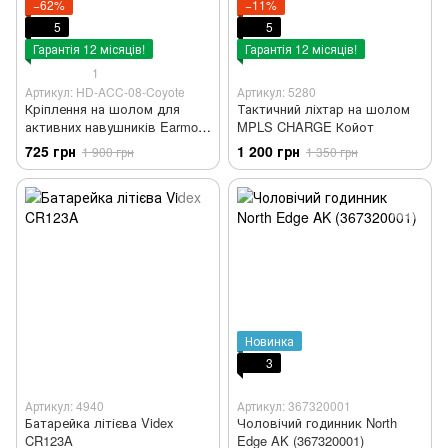
−62%
−11%
5
5
Гарантія 12 місяців!
Гарантія 12 місяців!
1
Артикул: HD-ACC-08-Coyote
Артикул: 5280
Кріплення на шолом для
Тактичний ліхтар на шолом
активних навушників Earmor /
MPLS CHARGE Койот
Impact sport / Walker’s / Razor
725 грн
1 200 грн
1 900 грн
1 350 грн
та ін. Адаптер з поворотом
чебурашки Колір Coyote
Новинка
3
Артикул: 4940
Артикул: 367320001
Батарейка літієва Videx
Чоловічий годинник North
CR123A
Edge AK (367320001)