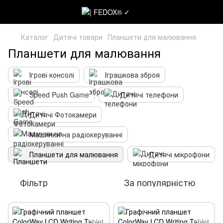
Каталог
Дитячі товари
Планшети для малювання
Планшети для малювання
Ігрові консолі
Іграшкова зброя
Speed Push Game
Дитячі телефони
Дитячі Фотокамери
Машинки на радіокеруванні
Планшети для малювання
Дитячі мікрофони
Фільтр
За популярністю