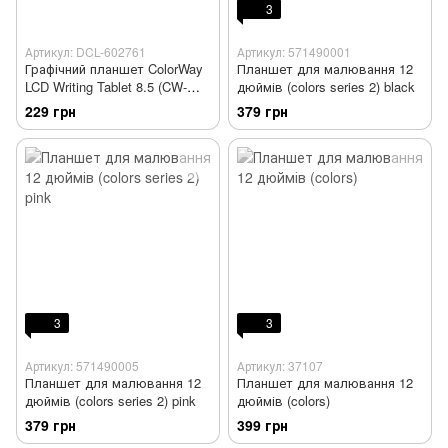
3
Артикул: DCL-602761
Артикул: 571490001
Графічний планшет ColorWay
Планшет для малювання 12
LCD Writing Tablet 8.5 (CW-
дюймів (colors series 2) black
WT8BK)
229 грн
379 грн
3
3
Артикул: 571490005
Артикул: 37107
Планшет для малювання 12
Планшет для малювання 12
дюймів (colors series 2) pink
дюймів (colors)
379 грн
399 грн