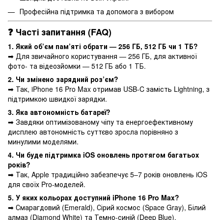
Професійна підтримка та допомога з вибором
❓ Часті запитання (FAQ)
1. Який об’єм пам’яті обрати — 256 ГБ, 512 ГБ чи 1 ТБ?
➡ Для звичайного користування — 256 ГБ, для активної
фото- та відеозйомки — 512 ГБ або 1 ТБ.
2. Чи змінено зарядний роз’єм?
➡ Так, iPhone 16 Pro Max отримав USB-C замість Lightning, з
підтримкою швидкої зарядки.
3. Яка автономність батареї?
➡ Завдяки оптимізованому чіпу та енергоефективному
дисплею автономність суттєво зросла порівняно з
минулими моделями.
4. Чи буде підтримка iOS оновлень протягом багатьох
років?
➡ Так, Apple традиційно забезпечує 5–7 років оновлень iOS
для своїх Pro-моделей.
5. У яких кольорах доступний iPhone 16 Pro Max?
➡ Смарагдовий (Emerald), Сірий космос (Space Gray), Білий
алмаз (Diamond White) та Темно-синій (Deep Blue).