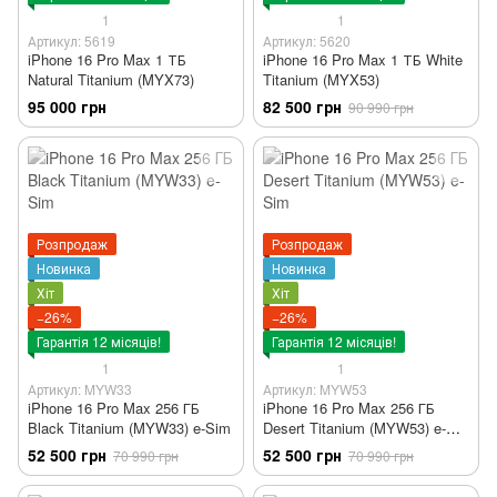
1
1
Артикул: 5619
Артикул: 5620
iPhone 16 Pro Max 1 ТБ
iPhone 16 Pro Max 1 ТБ White
Natural Titanium (MYX73)
Titanium (MYX53)
95 000 грн
82 500 грн
90 990 грн
Розпродаж
Розпродаж
Новинка
Новинка
Хіт
Хіт
−26%
−26%
Гарантія 12 місяців!
Гарантія 12 місяців!
1
1
Артикул: MYW33
Артикул: MYW53
iPhone 16 Pro Max 256 ГБ
iPhone 16 Pro Max 256 ГБ
Black Titanium (MYW33) e-Sim
Desert Titanium (MYW53) e-
Sim
52 500 грн
52 500 грн
70 990 грн
70 990 грн