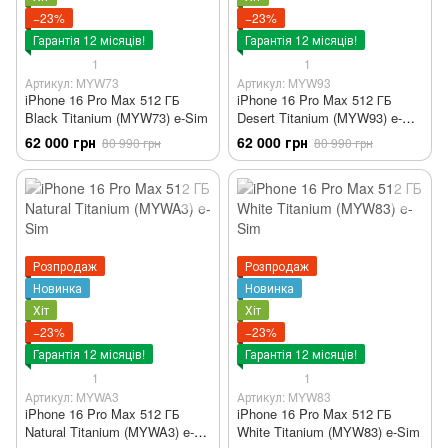
−23%
−23%
Гарантія 12 місяців!
Гарантія 12 місяців!
1
1
Артикул: MYW73
Артикул: MYW93
iPhone 16 Pro Max 512 ГБ
iPhone 16 Pro Max 512 ГБ
Black Titanium (MYW73) e-Sim
Desert Titanium (MYW93) e-
Sim
62 000 грн
62 000 грн
80 990 грн
80 990 грн
Розпродаж
Розпродаж
Новинка
Новинка
Хіт
Хіт
−23%
−23%
Гарантія 12 місяців!
Гарантія 12 місяців!
1
1
Артикул: MYWA3
Артикул: MYW83
iPhone 16 Pro Max 512 ГБ
iPhone 16 Pro Max 512 ГБ
Natural Titanium (MYWA3) e-
White Titanium (MYW83) e-Sim