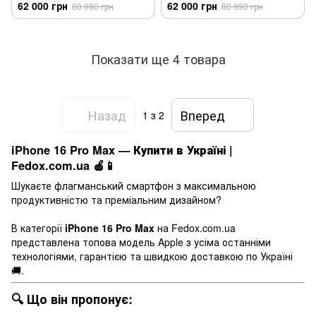
Sim
62 000 грн
62 000 грн
80 990 грн
80 990 грн
Показати ще 4 товара
Назад
Вперед
1
з 2
iPhone 16 Pro Max — Купити в Україні |
Fedox.com.ua 🍎📱
Шукаєте флагманський смартфон з максимальною
продуктивністю та преміальним дизайном?
В категорії
iPhone 16 Pro Max
на Fedox.com.ua
представлена топова модель Apple з усіма останніми
технологіями, гарантією та швидкою доставкою по Україні
🚚.
🔍 Що він пропонує: