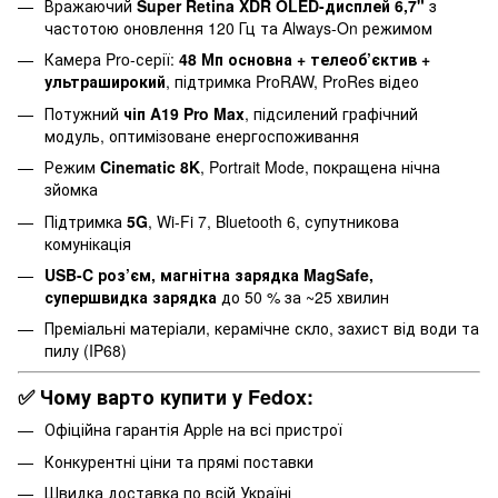
Вражаючий
Super Retina XDR OLED-дисплей 6,7"
з
частотою оновлення 120 Гц та Always-On режимом
Камера Pro-серії:
48 Мп основна + телеоб’єктив +
ультраширокий
, підтримка ProRAW, ProRes відео
Потужний
чіп A19 Pro Max
, підсилений графічний
модуль, оптимізоване енергоспоживання
Режим
Cinematic 8K
, Portrait Mode, покращена нічна
зйомка
Підтримка
5G
, Wi-Fi 7, Bluetooth 6, супутникова
комунікація
USB-C роз’єм, магнітна зарядка MagSafe,
супершвидка зарядка
до 50 % за ~25 хвилин
Преміальні матеріали, керамічне скло, захист від води та
пилу (IP68)
✅ Чому варто купити у Fedox:
Офіційна гарантія Apple на всі пристрої
Конкурентні ціни та прямі поставки
Швидка доставка по всій Україні