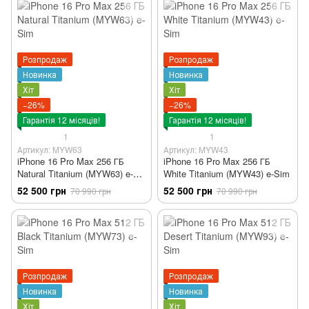
Розпродаж
Розпродаж
Новинка
Новинка
Хіт
Хіт
−26%
−26%
Гарантія 12 місяців!
Гарантія 12 місяців!
1
1
Артикул: MYW63
Артикул: MYW43
iPhone 16 Pro Max 256 ГБ
iPhone 16 Pro Max 256 ГБ
Natural Titanium (MYW63) e-
White Titanium (MYW43) e-Sim
Sim
52 500 грн
52 500 грн
70 990 грн
70 990 грн
Розпродаж
Розпродаж
Новинка
Новинка
Хіт
Хіт