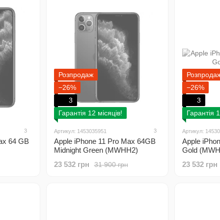
Розпродаж
Розпрода
−26%
−26%
3
3
Гарантія 12 місяців!
Гарантія 1
3
3
Артикул: 1453035951
Артикул: 1453
Max 64 GB
Apple iPhone 11 Pro Max 64GB
Apple iPho
Midnight Green (MWHH2)
Gold (MWH
23 532 грн
23 532 грн
31 900 грн