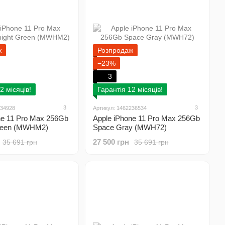
ж
Розпродаж
−23%
3
2 місяців!
Гарантія 12 місяців!
3
3
234928
Артикул: 1462236534
ne 11 Pro Max 256Gb
Apple iPhone 11 Pro Max 256Gb
Green (MWHM2)
Space Gray (MWH72)
27 500 грн
35 691 грн
35 691 грн