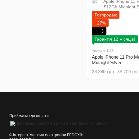
Розпродаж
−27%
3
Гарантія 12 місяців!
Артикул: 1133
Apple iPhone 11 Pro 
Midnight Silver
28 260 грн
38 700 грн
Приймаємо до оплати
©️ Інтернет-магазин електроніки FEDOX®