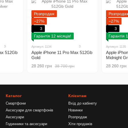
Розпродаж
Розпрода
−27%
−27%
3
3
Гарантія 12 місяців!
Гарантія 1
3
3
Артикул: 1134
Артикул: 1135
Max 512Gb
Apple iPhone 11 Pro Max 512Gb
Apple iPho
Gold
Midnight G
28 260 грн
28 260 грн
38 700 грн
Каталог
Клієнтам
Смартфони
Вхід до кабінету
Аксесуари для смартфонів
Новинки
Аксесуари
Розпродаж
Годинники та аксесуари
Хіти продажів