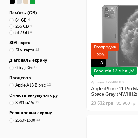
Пам'ять (GB)
64 GB
4
256 GB
4
512 GB
4
SIM-карта
Розпродаж
SIM карта
12
−26%
Діагональ екрану
3
6.5 дюйм
12
Гарантія 12 місяців!
Процесор
Артикул: 1295691116
Apple A13 Bionic
12
Apple iPhone 11 Pro 
Space Gray (MWHH2)
Ємність аккумулятору
3969 мА/ч
12
23 532 грн
31 900 грн
Розширення екрану
2560×1600
12