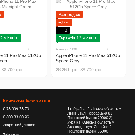
ж
Розпродаж
−27%
3
2 місяців!
Гарантія 12 місяців!
3
3
Артикул: 1136
ne 11 Pro Max 512Gb
Apple iPhone 11 Pro Max 512Gb
reen
Space Gray
28 260 грн
38 700 грн
38 700 грн
Контактна інформація
0 73 999 73 70
1). Україна. Львівська область м.
Львів. , вул. Городоцька 81
0 800 33 00 96
Поштовий індекс 79000 2).
Україна. Одеська область м.
Зворотний дзвінок
Авангард., вул. Спрейса 3
Поштовий індекс 65000