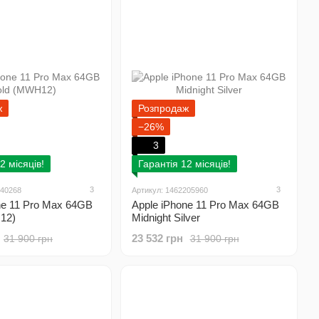
ж
Розпродаж
−26%
3
2 місяців!
Гарантія 12 місяців!
3
3
040268
Артикул: 1462205960
ne 11 Pro Max 64GB
Apple iPhone 11 Pro Max 64GB
12)
Midnight Silver
23 532 грн
31 900 грн
31 900 грн