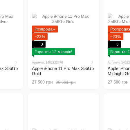
Розпродаж
Розпрода
−23%
−23%
3
3
Гарантія 12 місяців!
Гарантія 1
3
3
Артикул: 1462222676
Артикул: 1462
Max 256Gb
Apple iPhone 11 Pro Max 256Gb
Apple iPho
Gold
Midnight 
27 500 грн
27 500 грн
35 691 грн