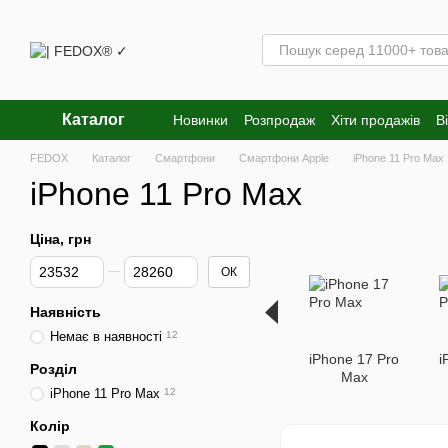
Перейти к основному контенту
Каталог
Новинки
Розпродаж
Хіти продажів
В
FEDOX
Каталог
Смартфони
Смартфони Apple
iPhone 11 Pro Max
iPhone 11 Pro Max
Ціна, грн
Від Ціна, грн
До Ціна, грн
ОК
Наявність
Немає в наявності
12
iPhone 17 Pro
i
Розділ
Max
iPhone 11 Pro Max
12
Колір