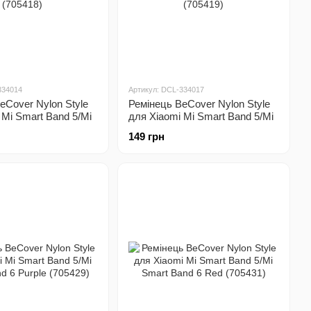
334014
Артикул: DCL-334017
eCover Nylon Style
Ремінець BeCover Nylon Style
 Mi Smart Band 5/Mi
для Xiaomi Mi Smart Band 5/Mi
 6 Blue/Green
Smart Band 6 Green/Sand
149 грн
(705419)