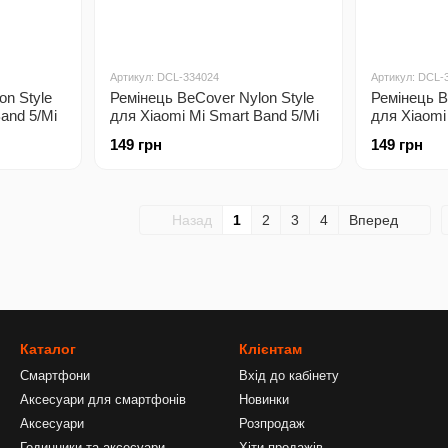
Артикул: DCL-334024
Артикул: DCL-
on Style
Ремінець BeCover Nylon Style
Ремінець B
and 5/Mi
для Xiaomi Mi Smart Band 5/Mi
для Xiaomi
ellow
Smart Band 6 Mint (705426)
Smart Band
149 грн
149 грн
Назад
1
2
3
4
Вперед
Каталог
Клієнтам
Смартфони
Вхід до кабінету
Аксесуари для смартфонів
Новинки
Аксесуари
Розпродаж
Годинники та аксесуари
Хіти продажів