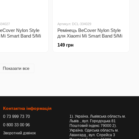
334027
Артикул: DCL-334029
eCover Nylon Style
Ремінець BeCover Nylon Style
 Mi Smart Band 5/Mi
для Xiaomi Mi Smart Band 5/Mi
 6 Purple (705429)
Smart Band 6 Red (705431)
149 грн
Показати все
Контактна інформація
0 73 999 73 70
1). Україна. Львівська область м.
Львів. , вул. Городоцька 81
0 800 33 00 96
Поштовий індекс 79000 2).
Україна. Одеська область м.
Зворотний дзвінок
Авангард., вул. Спрейса 3