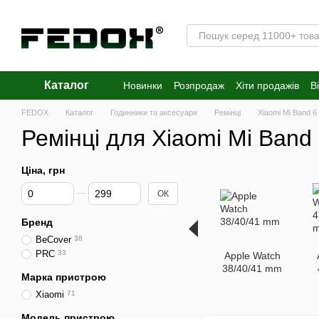
Перейти к основному контенту
Каталог
Новинки
Розпродаж
Хіти продажів
В
FEDOX
Каталог
Годинники та аксесуари
Ремінці
Xiaomi Mi Band 6
Ремінці для Xiaomi Mi Band
Ціна, грн
Від Ціна, грн
До Ціна, грн
ОК
Бренд
BeCover
38
PRC
33
Apple Watch
38/40/41 mm
Марка пристрою
Xiaomi
71
Модель пристрою