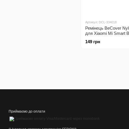
Артикул: DCL-334018
Ремінець BeCover Nyl
для Xiaomi Mi Smart B
Smart Band 6 Green/Y
149 грн
(705420)
Приймаємо до оплати