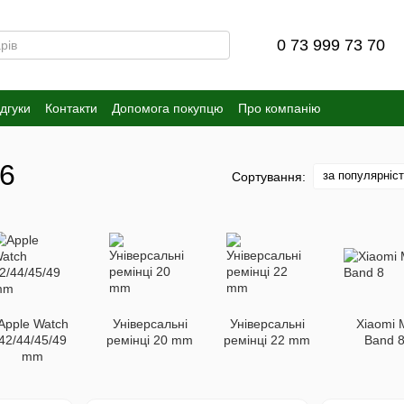
0 73 999 73 70
ідгуки
Контакти
Допомога покупцю
Про компанію
 6
за популярніс
Сортування:
Apple Watch
Універсальні
Універсальні
Xiaomi 
42/44/45/49
ремінці 20 mm
ремінці 22 mm
Band 
mm