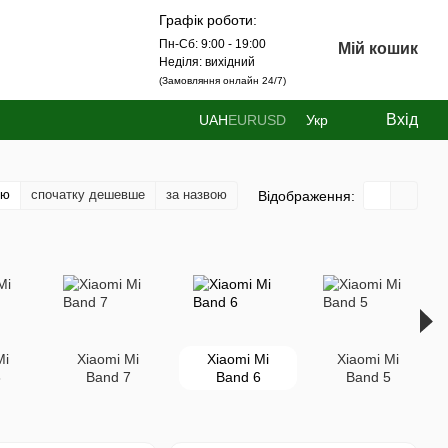
Графік роботи:
Пн-Сб: 9:00 - 19:00
Мій кошик
Неділя: вихідний
(Замовляння онлайн 24/7)
Вхід
UAH
EUR
USD
Укр
тю
спочатку дешевше
за назвою
Відображення:
Mi
Xiaomi Mi
Xiaomi Mi
Xiaomi Mi
8
Band 7
Band 6
Band 5