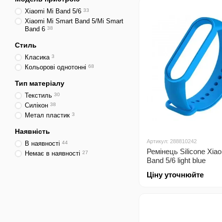
Xiaomi Mi Band 5/6
33
Xiaomi Mi Smart Band 5/Mi Smart
Band 6
38
Стиль
Класика
3
Кольорові однотонні
68
Тип матеріалу
Текстиль
30
Силікон
38
Метал пластик
3
Наявність
Артикул: 288810242
В наявності
44
Ремінець Silicone Xia
Немає в наявності
27
Band 5/6 light blue
Ціну уточнюйте