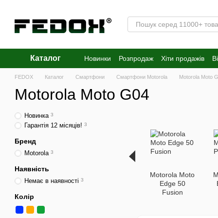
Перейти к основному контенту
Каталог
Новинки
Розпродаж
Хіти продажів
В
FEDOX
Каталог
Смартфони
Смартфони Motorola
Motorola Moto 
Motorola Moto G04
Новинка
3
Гарантія 12 місяців!
3
Бренд
Motorola
3
Наявність
Motorola Moto
M
Немає в наявності
3
Edge 50
Fusion
Колір