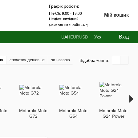
Графік роботи:
Пн-Сб: 9:00 - 19:00
Мій кошик
Неділя: вихідний
(Замовляння онлайн 24/7)
Вхід
UAH
EUR
USD
Укр
тю
спочатку дешевше
за назвою
Відображення:
Moto
Motorola Moto
Motorola Moto
Motorola Moto
G72
G54
G24 Power