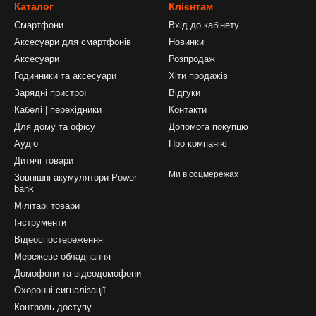
Каталог
Клієнтам
Смартфони
Вхід до кабінету
Аксесуари для смартфонів
Новинки
Аксесуари
Розпродаж
Годинники та аксесуари
Хіти продажів
Зарядні пристрої
Відгуки
Кабелі | перехідники
Контакти
Для дому та офісу
Допомога покупцю
Аудіо
Про компанію
Дитячі товари
Ми в соцмережах
Зовнішні акумулятори Power
bank
Мілітарі товари
Інструменти
Відеоспостереження
Мережеве обладнання
Домофони та відеодомофони
Охоронні сигналізації
Контроль доступу