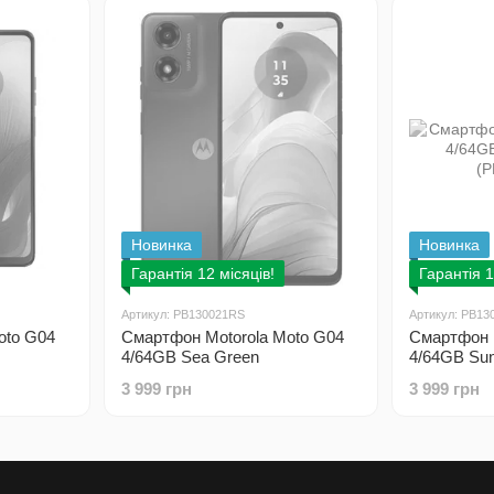
Новинка
Новинка
Гарантія 12 місяців!
Гарантія 1
Артикул: PB130021RS
Артикул: PB13
oto G04
Смартфон Motorola Moto G04
Смартфон 
4/64GB Sea Green
4/64GB Sun
(PB130021RS)
(PB130046
3 999 грн
3 999 грн