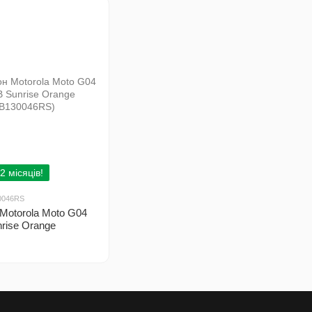
2 місяців!
0046RS
Motorola Moto G04
rise Orange
RS)