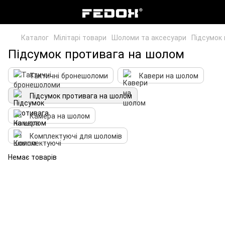
Каталог
Мілітарі товари
Шоломи та аксесуари
Підсумок
Підсумок противага на шолом
Тактичні бронешоломи
Кавери на шолом
Підсумок противага на шолом
Камера на шолом
Комплектуючі для шоломів
Немає товарів