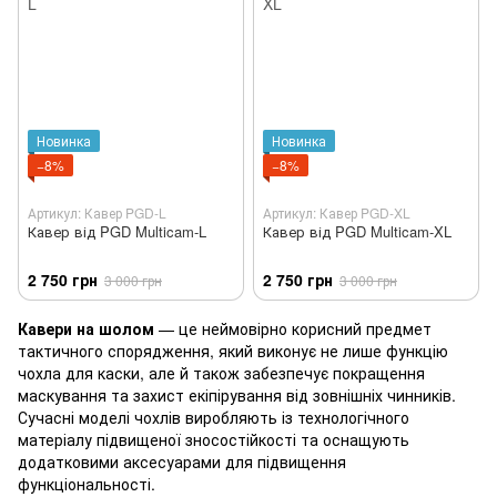
Новинка
Новинка
−8%
−8%
Артикул: Кавер PGD-L
Артикул: Кавер PGD-XL
Кавер від PGD Multicam-L
Кавер від PGD Multicam-XL
2 750 грн
2 750 грн
3 000 грн
3 000 грн
Кавери на шолом
— це неймовірно корисний предмет
тактичного спорядження, який виконує не лише функцію
чохла для каски, але й також забезпечує покращення
маскування та захист екіпірування від зовнішніх чинників.
Сучасні моделі чохлів виробляють із технологічного
матеріалу підвищеної зносостійкості та оснащують
додатковими аксесуарами для підвищення
функціональності.