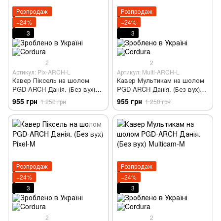
Розпродаж
Розпродаж
−24%
−24%
3
3
2
2
Артикул: Pix-ARCH-L
Артикул: Multi-ARCH-L
Кавер Піксель на шолом
Кавер Мультикам на шолом
PGD-ARCH Данія. (Без вух)
PGD-ARCH Данія. (Без вух)
Pixel-L
Multicam-L
955 грн
955 грн
1 250 грн
1 250 грн
Розпродаж
Розпродаж
−24%
−24%
3
3
2
2