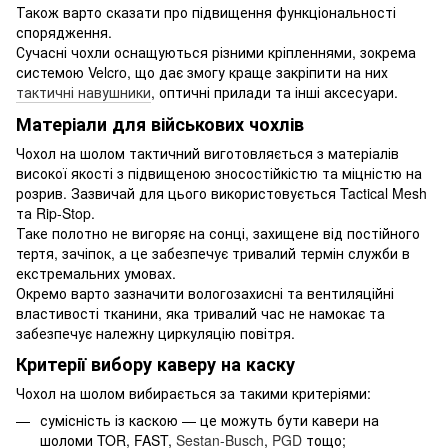
Також варто сказати про підвищення функціональності
спорядження.
Сучасні чохли оснащуються різними кріпленнями, зокрема
системою Velcro, що дає змогу краще закріпити на них
тактичні навушники
, оптичні прилади та інші аксесуари.
Матеріали для військових чохлів
Чохол на шолом тактичний виготовляється з матеріалів
високої якості з підвищеною зносостійкістю та міцністю на
розрив. Зазвичай для цього використовується Tactical Mesh
та Rip-Stop.
Таке полотно не вигоряє на сонці, захищене від постійного
тертя, зачіпок, а це забезпечує тривалий термін служби в
екстремальних умовах.
Окремо варто зазначити вологозахисні та вентиляційні
властивості тканини, яка тривалий час не намокає та
забезпечує належну циркуляцію повітря.
Критерії вибору каверу на каску
Чохол на шолом вибирається за такими критеріями:
сумісність із каскою — це можуть бути кавери на
шоломи TOR, FAST,
Sestan-Busch
,
PGD
тощо;