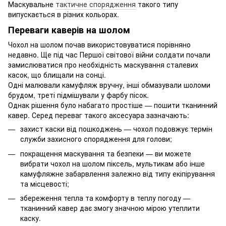
Маскувальне
тактичне спорядження
такого типу
випускається в різних кольорах.
Переваги каверів на шолом
Чохол на шолом почав використовуватися порівняно
недавно. Ще під час Першої світової війни солдати почали
замислюватися про необхідність маскування сталевих
касок, що блищали на сонці.
Одні малювали камуфляж вручну, інші обмазували шоломи
брудом, треті підмішували у фарбу пісок.
Однак рішення було набагато простіше — пошити тканинний
кавер. Серед переваг такого аксесуара зазначають:
захист каски від пошкоджень — чохол подовжує термін
служби захисного спорядження для голови;
покращення маскування та безпеки — ви можете
вибрати чохол на шолом піксель, мультикам або інше
камуфляжне забарвлення залежно від типу екіпірування
та місцевості;
збереження тепла та комфорту в теплу погоду —
тканинний кавер дає змогу значною мірою утеплити
каску.