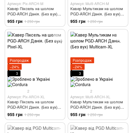
Артикул: Pix-ARCH-M
Артикул: Multi-ARCH-M
Кавер Піксель на шолом
Кавер Мультикам на шолом
PGD-ARCH Данія. (Без вух)
PGD-ARCH Данія. (Без вух)
Pixel-M
Multicam-M
955 грн
955 грн
1 250 грн
1 250 грн
Розпродаж
Розпродаж
−24%
−24%
3
3
2
2
Артикул: Pix-ARCH-XL
Артикул: Multi-ARCH-XL
Кавер Піксель на шолом
Кавер Мультикам на шолом
PGD-ARCH Данія. (Без вух)
PGD-ARCH Данія. (Без вух)
Pixel-XL
Multicam-XL
955 грн
955 грн
1 250 грн
1 250 грн