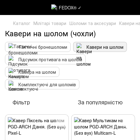
Каталог
Мілітарі товари
Шоломи та аксесуари
Кавери н
Кавери на шолом (чохли)
Тактичні бронешоломи
Кавери на шолом
Підсумок противага на шолом
Камера на шолом
Комплектуючі для шоломів
Фільтр
За популярністю