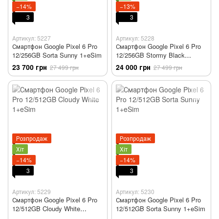
−14%
−13%
3
3
Артикул: 5227
Артикул: 5228
Смартфон Google Pixel 6 Pro
Смартфон Google Pixel 6 Pro
12/256GB Sorta Sunny 1+eSim
12/256GB Stormy Black
1+eSim
23 700 грн
24 000 грн
27 499 грн
27 499 грн
Розпродаж
Розпродаж
Хіт
Хіт
−14%
−14%
3
3
Артикул: 5229
Артикул: 5230
Смартфон Google Pixel 6 Pro
Смартфон Google Pixel 6 Pro
12/512GB Cloudy White
12/512GB Sorta Sunny 1+eSim
1+eSim