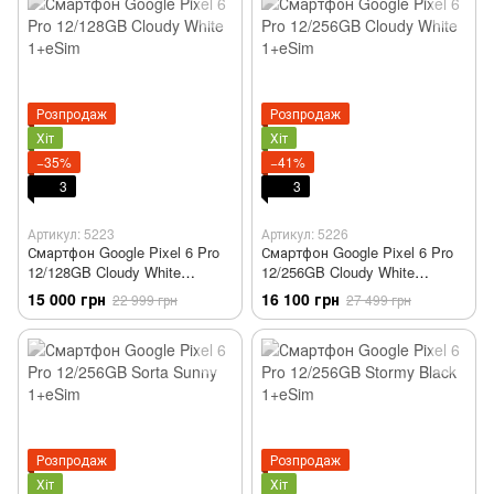
Розпродаж
Розпродаж
Хіт
Хіт
−35%
−41%
3
3
Артикул: 5223
Артикул: 5226
Смартфон Google Pixel 6 Pro
Смартфон Google Pixel 6 Pro
12/128GB Cloudy White
12/256GB Cloudy White
1+eSim
1+eSim
15 000 грн
16 100 грн
22 999 грн
27 499 грн
Розпродаж
Розпродаж
Хіт
Хіт