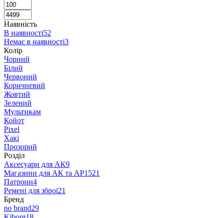
Наявність
В наявності
52
Немає в наявності
3
Колір
Чорний
Білий
Червоний
Коричневий
Жовтий
Зелений
Мультикам
Койот
Pixel
Хакі
Прозорий
Розділ
Аксесуари для АК
9
Магазини для АК та АР15
21
Патрони
4
Ремені для зброї
21
Бренд
no brand
29
Kiborg
18