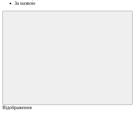
За назвою
Відображення