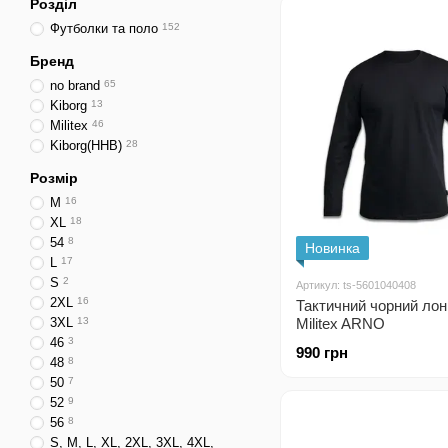
Розділ
Футболки та поло
152
Бренд
no brand
65
Kiborg
13
Militex
46
Kiborg(ННВ)
28
Розмір
M
16
XL
18
54
8
Новинка
L
17
S
2
Артикул: ts-5601040408
2XL
16
Тактичний чорний лон
3XL
13
Militex ARNO
46
3
990 грн
48
8
50
7
52
9
56
8
S, M, L, XL, 2XL, 3XL, 4XL,