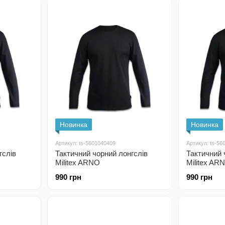
Новинка
Новинка
Артикул: ts-5601040409
Артикул: ts-56
гслів
Тактичний чорний лонгслів
Тактичний 
Militex ARNO
Militex AR
990 грн
990 грн