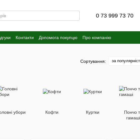
0 73 999 73 70
ідгуки
Контакти
Допомога покупцю
Про компанію
за популярніс
Сортування:
оловні убори
Кофти
Куртки
Пончо 
гамаш