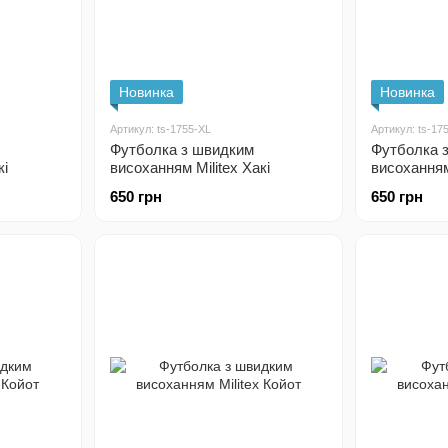
Новинка
Новинка
Артикул: ts-1755-XL
Артикул: ts-17
Футболка з швидким
Футболка 
кі
висоханням Militex Хакі
висоханням 
650 грн
650 грн