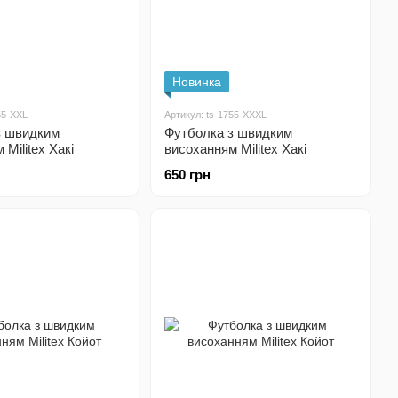
Новинка
55-XXL
Артикул: ts-1755-XXXL
з швидким
Футболка з швидким
Militex Хакі
висоханням Militex Хакі
650 грн