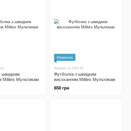
Новинка
54-L
Артикул: ts-1754-XL
з швидким
Футболка з швидким
 Militex Мультикам
висоханням Militex Мультикам
650 грн