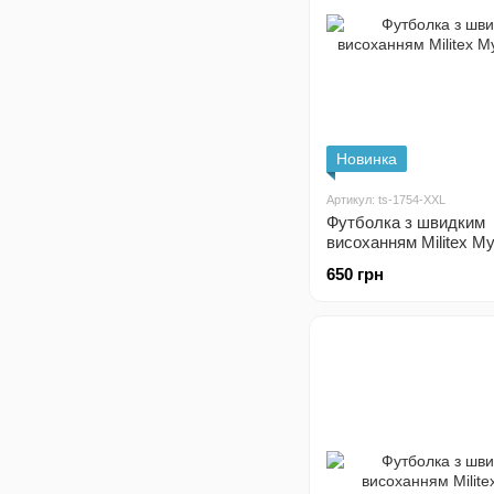
Новинка
Артикул: ts-1754-XXL
Футболка з швидким
висоханням Militex М
650 грн