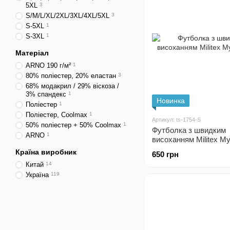
5XL
3
S/M/L/XL/2XL/3XL/4XL/5XL
3
S-5XL
1
S-3XL
1
Матеріал
ARNO 190 г/м²
1
80% поліестер, 20% еластан
3
68% модакрил / 29% віскоза /
3% спандекс
1
Новинка
Поліестер
1
Поліестер, Coolmax
1
Артикул: ts-1754-S
50% поліестер + 50% Coolmax
1
Футболка з швидким
ARNO
1
висоханням Militex М
Країна виробник
650 грн
Китай
14
Україна
119