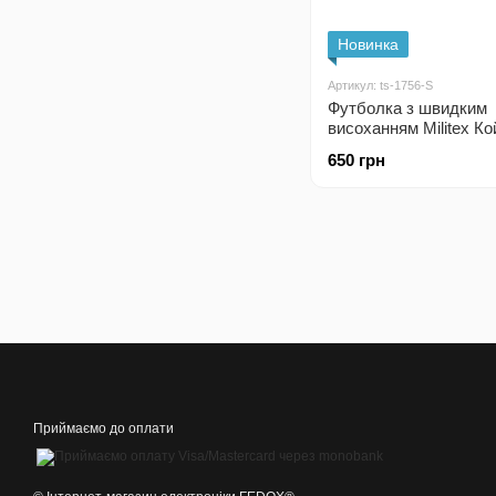
Новинка
Артикул: ts-1756-S
Футболка з швидким
висоханням Militex Ко
650 грн
Приймаємо до оплати