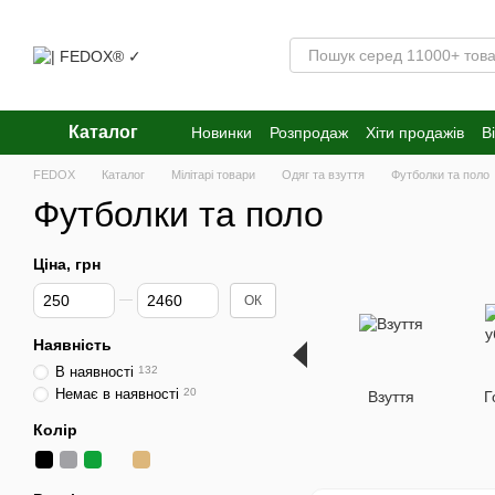
Перейти к основному контенту
Каталог
Новинки
Розпродаж
Хіти продажів
В
FEDOX
Каталог
Мілітарі товари
Одяг та взуття
Футболки та поло
Футболки та поло
Ціна, грн
Від Ціна, грн
До Ціна, грн
ОК
Наявність
В наявності
132
Немає в наявності
20
Взуття
Г
Колір