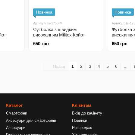
Новинка
Новинка
Артикул: ts-1756-M
Артикул: ts-17
Футболка з швидким
Футболка 
йот
висоханням Militex Койот
висоханням
650 грн
650 грн
Назад
1
2
3
4
5
6
...
Каталог
Клієнтам
Смартфони
Вхід до кабінету
Аксесуари для смартфонів
Новинки
Аксесуари
Розпродаж
Годинники та аксесуари
Хіти продажів