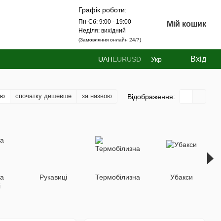
Графік роботи:
Пн-Сб: 9:00 - 19:00
Мій кошик
Неділя: вихідний
(Замовляння онлайн 24/7)
Вхід
UAH
EUR
USD
Укр
тю
спочатку дешевше
за назвою
Відображення:
та
Рукавиці
Термобілизна
Убакси
і