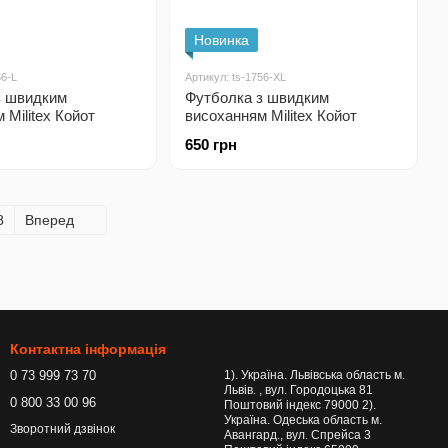
Новинка
56-L
Артикул: ts-1756-XL
з швидким
Футболка з швидким
 Militex Койот
висоханням Militex Койот
650 грн
8
Вперед
Контактна інформація
0 73 999 73 70
1). Україна. Львівська область м.
Львів. , вул. Городоцька 81
0 800 33 00 96
Поштовий індекс 79000 2).
Україна. Одеська область м.
Зворотний дзвінок
Авангард., вул. Спрейса 3