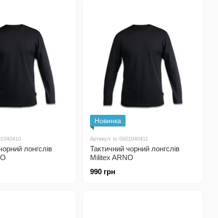
Новинка
01040410
Артикул: ts-5601040411
чорний лонгслів
Тактичний чорний лонгслів
NO
Militex ARNO
990 грн