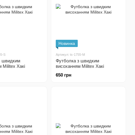
Новинка
55-S
Артикул: ts-1755-M
з швидким
Футболка з швидким
Militex Хакі
висоханням Militex Хакі
650 грн