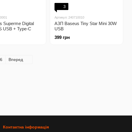
3
50001
Артикул: 240710010
 Superme Digital
АЗП Baseus Tiny Star Mini 30W
S USB + Type-C
USB
399 грн
6
Вперед
Контактна інформація