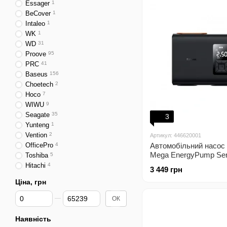
Essager
1
BeCover
1
Intaleo
1
WK
1
WD
31
Proove
95
PRC
41
Baseus
156
Choetech
2
Hoco
7
WIWU
9
Seagate
35
3
Yunteng
1
Vention
2
Артикул: 446620001
OfficePro
4
Автомобільний насос
Mega EnergyPump Ser
Toshiba
5
Cylinder Wireless blac
Hitachi
4
3 449 грн
Ціна, грн
Від Ціна, грн
До Ціна, грн
ОК
Наявність