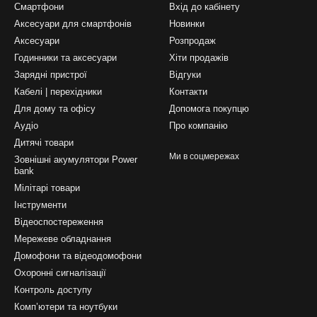
Смартфони
Вхід до кабінету
Аксесуари для смартфонів
Новинки
Аксесуари
Розпродаж
Годинники та аксесуари
Хіти продажів
Зарядні пристрої
Відгуки
Кабелі | перехідники
Контакти
Для дому та офісу
Допомога покупцю
Аудіо
Про компанію
Дитячі товари
Ми в соцмережах
Зовнішні акумулятори Power
bank
Мілітарі товари
Інструменти
Відеоспостереження
Мережеве обладнання
Домофони та відеодомофони
Охоронні сигналізації
Контроль доступу
Комп’ютери та ноутбуки