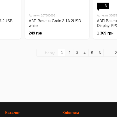
3
Артикул: 207500003
Артикул: 3307
1A 2USB
АЗП Baseus Grain 3.1A 2USB
АЗП Baseus
white
Display PP
100W black
249 грн
1 369 грн
Назад
1
2
3
4
5
6
...
2
Каталог
Клієнтам