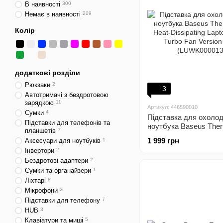
В наявності
300
Немає в наявності
209
Колір
додаткові розділи
Рюкзаки
2
3
Автотримачі з бездротовою
зарядкою
11
Артикул: 446590010
Сумки
4
Підставка для охоло
Підставки для телефонів та
ноутбука Baseus The
планшетів
7
Heat-Dissipating Lapto
1 999 грн
Аксесуари для ноутбуків
1
Turbo Fan Version Gra
Інвертори
2
(LUWK000013)
Бездротові адаптери
2
Сумки та органайзери
1
Ліхтарі
8
Мікрофони
2
Підставки для телефону
7
HUB
3
Клавіатури та миші
5