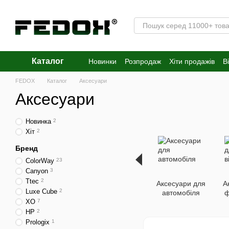
Перейти к основному контенту
Каталог
Новинки
Розпродаж
Хіти продажів
В
FEDOX
Каталог
Аксесуари
Аксесуари
Новинка
2
Хіт
2
Бренд
ColorWay
23
Canyon
3
Ttec
2
Аксесуари для
А
Luxe Cube
2
автомобіля
ф
XO
7
HP
2
Prologix
1