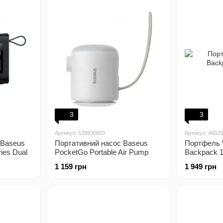
3
3
Артикул: 539930003
Артикул: 4602
 Baseus
Портативний насос Baseus
Портфель 
ies Dual
PocketGo Portable Air Pump
Backpack 1
k
white
1 159 грн
1 949 грн