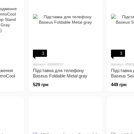
3
3
Артикул: 459900010
Артикул: 4599
дження
Підставка для телефону
Підставка
rmoCool
Baseus Foldable Metal gray
Baseus Seas
p Stand
529 грн
449 грн
y