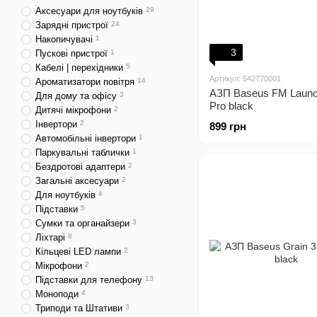
Аксесуари для ноутбуків
29
Зарядні пристрої
24
Накопичувачі
1
3
Пускові пристрої
1
Кабелі | перехідники
5
Артикул: 542770001
Ароматизатори повітря
14
АЗП Baseus FM Launc
Для дому та офісу
3
Pro black
Дитячі мікрофони
2
Інвертори
2
899 грн
Автомобільні інвертори
1
Паркувальні таблички
1
Бездротові адаптери
2
Загальні аксесуари
2
Для ноутбуків
4
Підставки
5
Сумки та органайзери
3
Ліхтарі
8
Кільцеві LED лампи
2
Мікрофони
2
Підставки для телефону
13
Моноподи
4
Триподи та Штативи
3