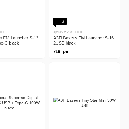
3
00001
Артикул: 298700001
s FM Launcher S-13
АЗП Baseus FM Launcher S-16
e-C black
2USB black
719 грн