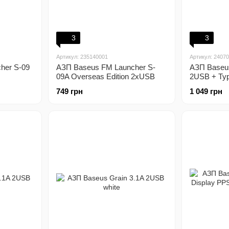
3
3
Артикул: 235140001
Артикул: 2407
her S-09
АЗП Baseus FM Launcher S-
АЗП Baseu
09A Overseas Edition 2xUSB
2USB + Typ
(2.4A) black
749 грн
1 049 грн