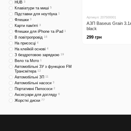
HUB
3
Клавіатури та миші
5
Підставки для ноутбука
1
Артикул: 207500001
Флешки
3
АЗП Baseus Grain 3.
Карти пам'яті
3
black
Флешки для iPhone та iPad
1
299 грн
В повітропровід
16
На присосці
4
На клейкій основі
4
З бездротовою зарядкою
19
Вело та Мото
1
Автомобільні ЗУ з функцією FM
Трансмітера
12
Автомобільні ЗП
11
Автомобільні насоси
3
Портативні Пилососи
2
Аксесуари для догляду
6
Жорсткі диски
77