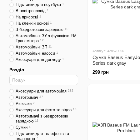
Підставки для ноутбука
1
В повітропровід
1
На присосці
1
На клейкій основі
1
З бездротовою зарядкою
10
Автомобільні ЗУ з функцією FM
Трансмітера
12
Автомобільні ЗП
11
Артикул: 428570056
Автомобільні насоси
1
Сумка Baseus EasyJo
Аксесуари для догляду
1
Series dark gray
Розділ
299 грн
Аксесуари для автомобіля
232
Автотримач
27
Рюкзаки
2
Аксесуари для фото та відео
18
Автотримачі з бездротовою
зарядкою
11
Сумки
4
Підставки для телефонів та
планшетів
7