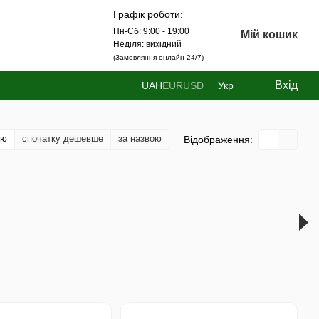
Графік роботи:
Пн-Сб: 9:00 - 19:00
Мій кошик
Неділя: вихідний
(Замовляння онлайн 24/7)
Вхід
UAH
EUR
USD
Укр
тю
спочатку дешевше
за назвою
Відображення: