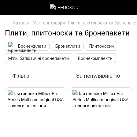
Каталог
Мілітарі товари
Плити, плитоноски та бронепаке
Плити, плитоноски та бронепакети
Бронежилети
Бронеплити
Плитоноски
М'які балістичні бронепакети
Бронекомплекти
Фільтр
За популярністю