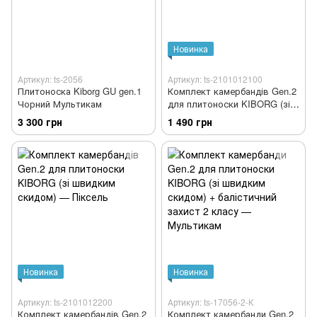
Новинка
Артикул: ts-2056
Артикул: ts-2101012100
Плитоноска Kiborg GU gen.1
Комплект камербандів Gen.2
Чорний Мультикам
для плитоноски KIBORG (зі
швидким скидом) —
3 300 грн
1 490 грн
Мультикам
Новинка
Новинка
Артикул: ts-2101012200
Артикул: ts-17056-2-К
Комплект камербандів Gen.2
Комплект камербанди Gen.2