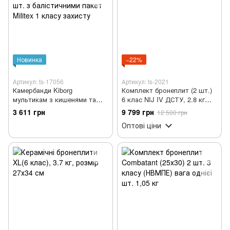
Новинка
−22%
Артикул: ts-17056
Артикул: ts-2021
Камербанди Kiborg
Комплект бронеплит (2 шт.)
мультикам з кишенями та
6 клас NIJ IV ДСТУ, 2.8 кг
швидким скидом Gen.2, 2
Al2O3+PE
3 611 грн
9 799 грн
12 500 грн
шт. з балістичними пакет
Оптові ціни
Militex 1 класу захисту