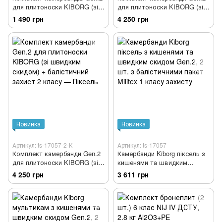
для плитоноски KIBORG (зі
для плитоноски KIBORG (зі
швидким скидом) — Піксель
швидким скидом) +
1 490 грн
4 250 грн
балістичний захист 2 класу —
Мультикам
Новинка
Новинка
Артикул: ts-17057-2-К
Артикул: ts-17057
Комплект камербанди Gen.2
Камербанди Kiborg піксель з
для плитоноски KIBORG (зі
кишенями та швидким
швидким скидом) +
скидом Gen.2, 2 шт. з
4 250 грн
3 611 грн
балістичний захист 2 класу —
балістичними пакет Militex 1
Піксель
класу захисту