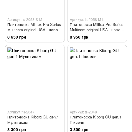
Артикул: ts-2058-S-M
Артикул: ts-2058-M-L
Плитоноска Militex Pro Series
Плитоноска Militex Pro Series
Multicam original USA - нового
Multicam original USA - нового
покоління
покоління
8 650 грн
8 950 грн
Артикул: ts-2047
Артикул: ts-2048
Плитоноска Kiborg GU gen.1
Плитоноска Kiborg GU gen.1
Мультикам
Піксель
3 300 грн
3 300 грн