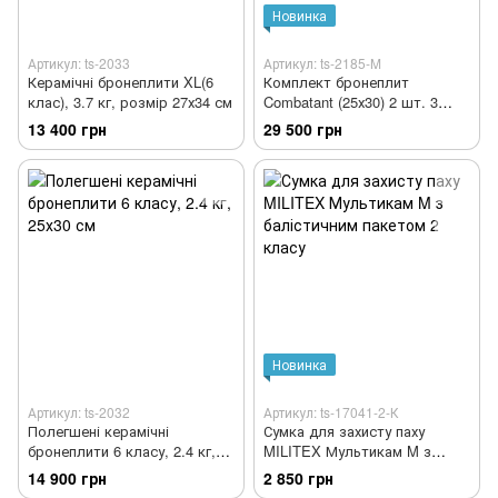
Новинка
Артикул: ts-2033
Артикул: ts-2185-M
Керамічні бронеплити XL(6
Комплект бронеплит
клас), 3.7 кг, розмір 27х34 см
Combatant (25х30) 2 шт. 3
класу (НВМПЕ) вага однієї
13 400 грн
29 500 грн
шт. 1,05 кг
Новинка
Артикул: ts-2032
Артикул: ts-17041-2-К
Полегшені керамічні
Сумка для захисту паху
бронеплити 6 класу, 2.4 кг,
MILITEX Мультикам M з
25х30 см
балістичним пакетом 2 класу
14 900 грн
2 850 грн