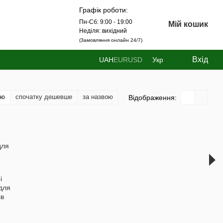
Графік роботи:
Пн-Сб: 9:00 - 19:00
Мій кошик
Неділя: вихідний
(Замовляння онлайн 24/7)
Вхід
UAH
EUR
USD
Укр
тю
спочатку дешевше
за назвою
Відображення:
і
для
ів