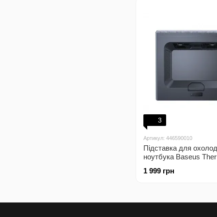
3
Артикул: 446590010
Підставка для охоло
ноутбука Baseus The
Heat-Dissipating Lapto
1 999 грн
Turbo Fan Version Gra
(LUWK000013)