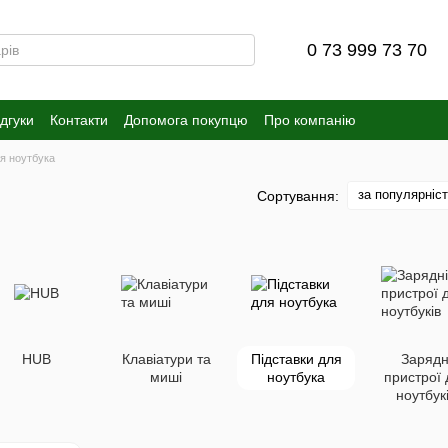
0 73 999 73 70
ідгуки
Контакти
Допомога покупцю
Про компанію
ля ноутбука
за популярніс
Сортування:
HUB
Клавіатури та
Підставки для
Зарядн
миші
ноутбука
пристрої 
ноутбук