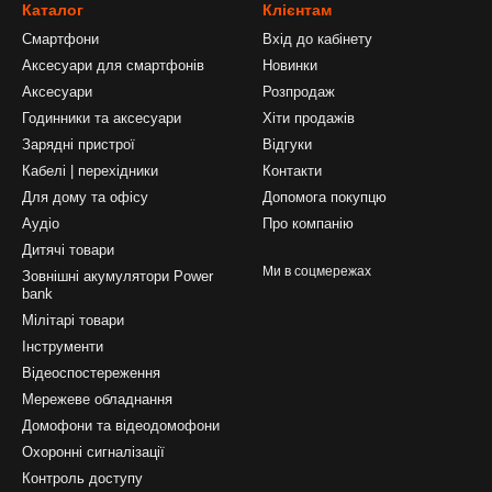
Каталог
Клієнтам
Смартфони
Вхід до кабінету
Аксесуари для смартфонів
Новинки
Аксесуари
Розпродаж
Годинники та аксесуари
Хіти продажів
Зарядні пристрої
Відгуки
Кабелі | перехідники
Контакти
Для дому та офісу
Допомога покупцю
Аудіо
Про компанію
Дитячі товари
Ми в соцмережах
Зовнішні акумулятори Power
bank
Мілітарі товари
Інструменти
Відеоспостереження
Мережеве обладнання
Домофони та відеодомофони
Охоронні сигналізації
Контроль доступу