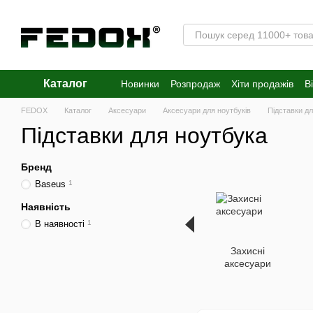
Перейти к основному контенту
Каталог
Новинки
Розпродаж
Хіти продажів
В
FEDOX
Каталог
Аксесуари
Аксесуари для ноутбуків
Підставки д
Підставки для ноутбука
Бренд
Baseus
1
Наявність
В наявності
1
Захисні
аксесуари