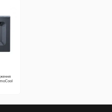
дження
rmoCool
p Stand
y