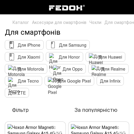
Каталог
Аксесуари для смартфонів
Чохли
Для смартфон
Для смартфонів
Для iPhone
Для Samsung
Для Xiaomi
Для Honor
Для Huawei
Для Motorola
Для Oppo
Для Realme
Для Tecno
Для Google Pixel
Для Infinix
Для ZTE
Фільтр
За популярністю