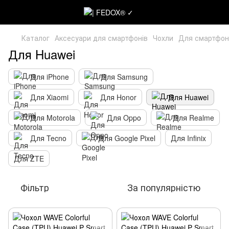
Каталог
Аксесуари для смартфонів
Чохли
Для смартфон
Для Huawei
Для iPhone
Для Samsung
Для Xiaomi
Для Honor
Для Huawei
Для Motorola
Для Oppo
Для Realme
Для Tecno
Для Google Pixel
Для Infinix
Для ZTE
Фільтр
За популярністю