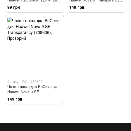
18-MCFLB)
(707429)
99 грн
149 грн
Артикул: DCL-453133
Чохол-накладка BeCover для
Huawei Nova 9 SE
Transparancy (708636)
149 грн