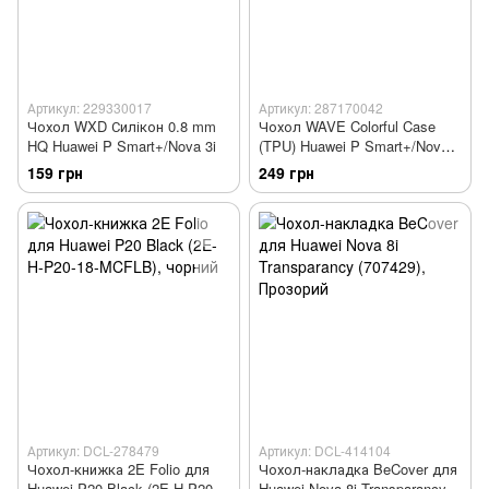
Артикул: 229330017
Артикул: 287170042
Чохол WXD Силікон 0.8 mm
Чохол WAVE Colorful Case
HQ Huawei P Smart+/Nova 3i
(TPU) Huawei P Smart+/Nova
3i
159 грн
249 грн
Артикул: DCL-278479
Артикул: DCL-414104
Чохол-книжка 2E Folio для
Чохол-накладка BeCover для
Huawei P20 Black (2E-H-P20-
Huawei Nova 8i Transparancy