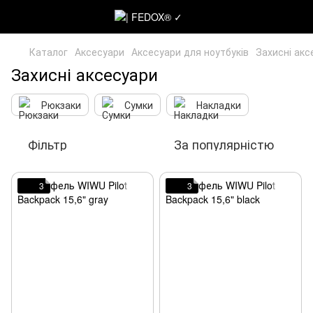
Каталог
Аксесуари
Аксесуари для ноутбуків
Захисні акс
Захисні аксесуари
Рюкзаки
Сумки
Накладки
Фільтр
За популярністю
3
3