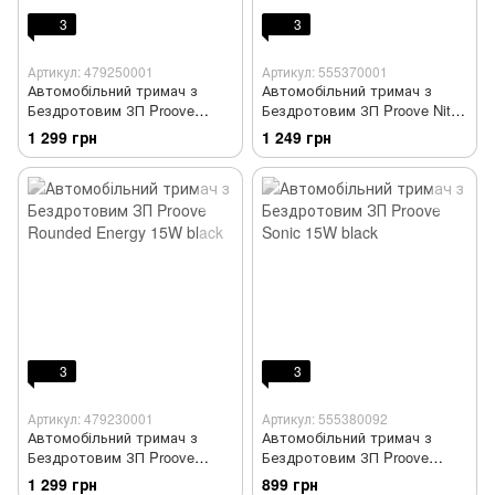
3
3
Артикул: 479250001
Артикул: 555370001
Автомобільний тримач з
Автомобільний тримач з
Бездротовим ЗП Proove
Бездротовим ЗП Proove Nitro
Magic Circle Pro 15W black
Charge 15W black
1 299 грн
1 249 грн
3
3
Артикул: 479230001
Артикул: 555380092
Автомобільний тримач з
Автомобільний тримач з
Бездротовим ЗП Proove
Бездротовим ЗП Proove
Rounded Energy 15W black
Sonic 15W black
1 299 грн
899 грн