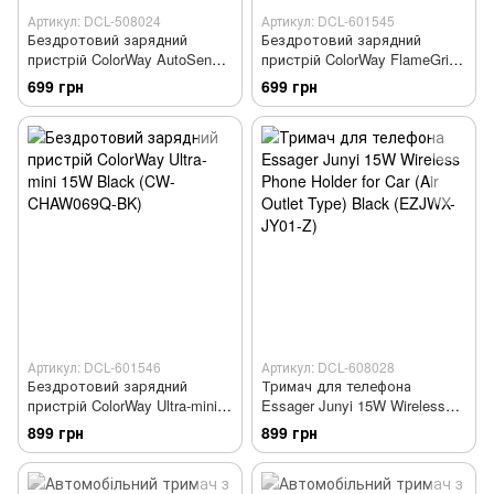
Артикул: DCL-508024
Артикул: DCL-601545
Бездротовий зарядний
Бездротовий зарядний
пристрій ColorWay AutoSense
пристрій ColorWay FlameGrip
Car Wireless Charger 15W
15W Black (CW-CHAW070Q-
699 грн
699 грн
Black (CW-CHAW039Q-BK)
BK)
Артикул: DCL-601546
Артикул: DCL-608028
Бездротовий зарядний
Тримач для телефона
пристрій ColorWay Ultra-mini
Essager Junyi 15W Wireless
15W Black (CW-CHAW069Q-
Phone Holder for Car (Air Outlet
899 грн
899 грн
BK)
Type) Black (EZJWX-JY01-Z)