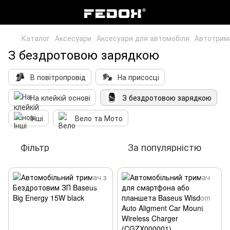
Каталог
Аксесуари
Аксесуари для автомобіля
Автотрим
З бездротовою зарядкою
В повітропровід
На присосці
На клейкій основі
З бездротовою зарядкою
Інші
Вело та Мото
Фільтр
За популярністю