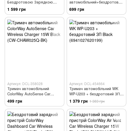
Бездротовою Зарядкою
автомобільний+бездротовий
Baseus Light Electric 15W
ЗП ColorWay AutoSense Car
1 599 грн
699 грн
black
Wireless Charger 10W Black
(CW-CHAW026Q-BK)
Артикул: DCL-358028
Артикул: DCL-454664
Тримач автомобільний
Тримач автомобільний WK
ColorWay AutoSense Car
WP-U203 + бездротовий ЗП
Wireless Charger 15W Black
Black (6941027620199)
499 грн
1 379 грн
1 383 грн
(CW-CHAW025Q-BK)