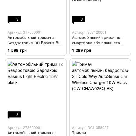
3
3
Артикул: 317500001
Артикул: 367120001
Автомобільний тримач з
Автомобільний тримач для
Бездротовим ЗП Baseus Big
смартфона або планшета
Energy 15W black
Baseus Wisdom Auto Aligment
1 599 грн
1 299 грн
Car Mount Wireless Charger
(CGZX000001)
3
Артикул: 273690001
Артикул: DCL-358027
Автомобільний тримач с
Тримач