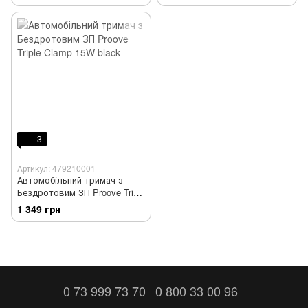
3
Артикул: 479210001
Автомобільний тримач з
Бездротовим ЗП Proove Triple
Clamp 15W black
1 349 грн
0 73 999 73 70
0 800 33 00 96