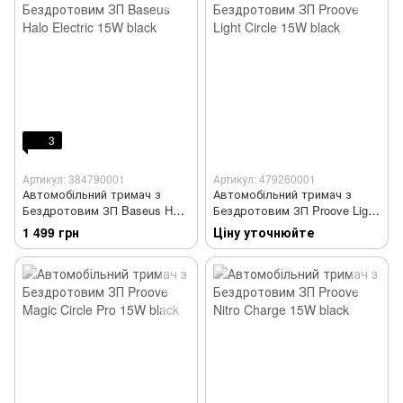
3
Артикул: 384790001
Артикул: 479260001
Автомобільний тримач з
Автомобільний тримач з
Бездротовим ЗП Baseus Halo
Бездротовим ЗП Proove Light
Electric 15W black
Circle 15W black
1 499 грн
Ціну уточнюйте