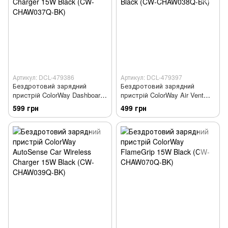
Артикул: DCL-479386
Артикул: DCL-479397
Бездротовий зарядний
Бездротовий зарядний
пристрій ColorWay Dashboard
пристрій ColorWay Air Vent
Car Wireless Charger 15W
Car Wireless Charger 15W
599 грн
499 грн
Black (CW-CHAW037Q-BK)
Black (CW-CHAW038Q-BK)