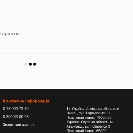
Гарантія
Контактна інформація
0 73 999 73 70
1). Україна. Львівська область м.
Львів. , вул. Городоцька 81
0 800 33 00 96
Поштовий індекс 79000 2).
Україна. Одеська область м.
Зворотний дзвінок
Авангард., вул. Спрейса 3
Поштовий індекс 65000