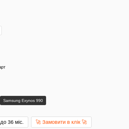
карт
Samsung Exynos 990
до 36 міс.
🚀 Замовити в клік 🚀