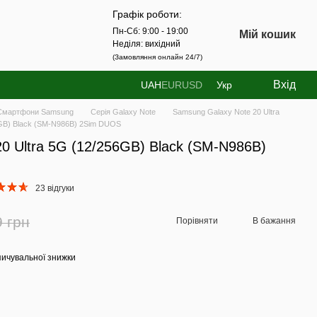
Графік роботи:
Пн-Сб: 9:00 - 19:00
Мій кошик
Неділя: вихідний
(Замовляння онлайн 24/7)
Вхід
UAH
EUR
USD
Укр
Смартфони Samsung
Серія Galaxy Note
Samsung Galaxy Note 20 Ultra
6GB) Black (SM-N986B) 2Sim DUOS
0 Ultra 5G (12/256GB) Black (SM-N986B)
23 відгуки
9 грн
Порівняти
В бажання
ичувальної знижки