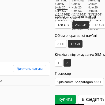
Об'єм вбудованої пам'яті
128 GB
256 GB
512 GB
Об'єм оперативної пам'яті
8 ГБ
12 GB
Кількість підтримуваних SIM-
1
2
Дивитись відгуки
Процесор
о
Qualcomm Snapdragon 865+
Купити
В кредит % 