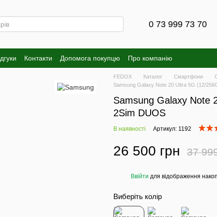
0 73 999 73 70
ідгуки
Контакти
Допомога покупцю
Про компанію
FEDOX
Каталог
Смартфони
Samsung Galaxy Note 20 Ultra 5G (12/25
Samsung Galaxy Note 2
2Sim DUOS
В наявності
Артикул: 1192
26 500 грн
37 99
Ввійти
для відображення накоп
%
Виберіть колір