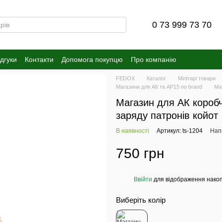
0 73 999 73 70
ідгуки
Контакти
Допомога покупцю
Про компанію
FEDOX
Каталог
Мілітарі товари
Магазини для АК та АР15 no brand
Маг
Магазин для АК коробч
заряду патронів койот
В наявності
Артикул: ts-1204
Напи
750 грн
Ввійти
для відображення накоп
%
Виберіть колір