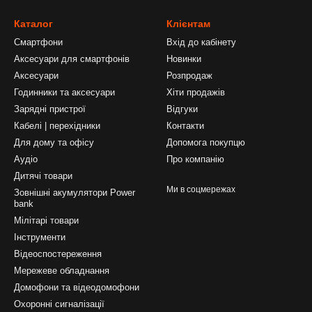
Каталог
Клієнтам
Смартфони
Вхід до кабінету
Аксесуари для смартфонів
Новинки
Аксесуари
Розпродаж
Годинники та аксесуари
Хіти продажів
Зарядні пристрої
Відгуки
Кабелі | перехідники
Контакти
Для дому та офісу
Допомога покупцю
Аудіо
Про компанію
Дитячі товари
Ми в соцмережах
Зовнішні акумулятори Power
bank
Мілітарі товари
Інструменти
Відеоспостереження
Мережеве обладнання
Домофони та відеодомофони
Охоронні сигналізації