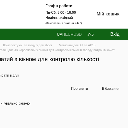
Графік роботи:
Пн-Сб: 9:00 - 19:00
Мій кошик
Неділя: вихідний
(Замовляння онлайн 24/7)
Вхід
UAH
EUR
USD
Укр
Комплектуючі та модулі для зброї
Магазини для АК та АР15
азин для АК коробчатий з вікном для контролю кількості заряду патронів койот
атий з вікном для контролю кількості
сати відгук
Порівняти
В бажання
ичувальної знижки