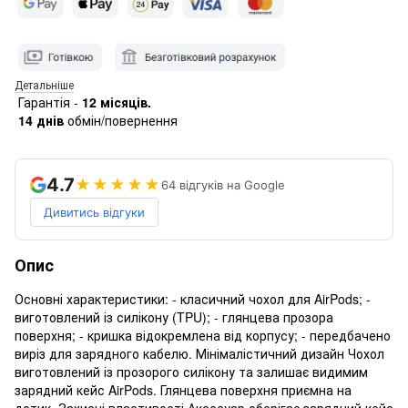
Детальніше
Гарантія -
12 місяців.
14 днів
обмін/повернення
4.7
★★★★★
64 відгуків на Google
Дивитись відгуки
Опис
Основні характеристики: - класичний чохол для AirPods; -
виготовлений із силікону (TPU); - глянцева прозора
поверхня; - кришка відокремлена від корпусу; - передбачено
виріз для зарядного кабелю. Мінімалістичний дизайн Чохол
виготовлений із прозорого силікону та залишає видимим
зарядний кейс AirPods. Глянцева поверхня приємна на
дотик. Захисні властивості Аксесуар оберігає зарядний кейс