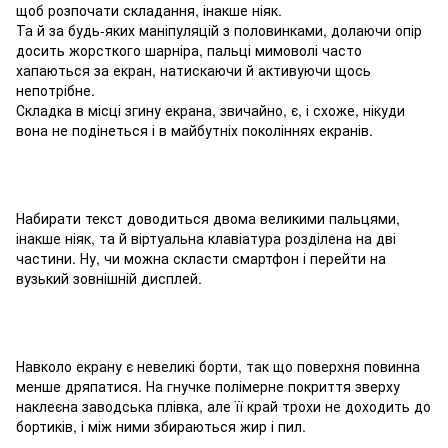
щоб розпочати складання, інакше ніяк.
Та й за будь-яких маніпуляцій з половинками, долаючи опір
досить жорсткого шарніра, пальці мимоволі часто
хапаються за екран, натискаючи й активуючи щось
непотрібне.
Складка в місці згину екрана, звичайно, є, і схоже, нікуди
вона не подінеться і в майбутніх поколіннях екранів.
Набирати текст доводиться двома великими пальцями,
інакше ніяк, та й віртуальна клавіатура розділена на дві
частини. Ну, чи можна скласти смартфон і перейти на
вузький зовнішній дисплей.
Навколо екрану є невеликі борти, так що поверхня повинна
менше дряпатися. На гнучке полімерне покриття зверху
наклеєна заводська плівка, але її край трохи не доходить до
бортиків, і між ними збираються жир і пил.