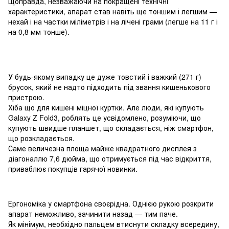
Щоправда, незважаючи на покращені технічні
характеристики, апарат став навіть ще тоншим і легшим —
нехай і на частки міліметрів і на лічені грами (легше на 11 г і
на 0,8 мм тонше).
У будь-якому випадку це дуже товстий і важкий (271 г)
брусок, який не надто підходить під звання кишенькового
пристрою.
Хіба що для кишені міцної куртки. Але люди, які купують
Galaxy Z Fold3, роблять це усвідомлено, розуміючи, що
купують швидше планшет, що складається, ніж смартфон,
що розкладається.
Саме величезна площа майже квадратного дисплея з
діагоналлю 7,6 дюйма, що отримується під час відкриття,
приваблює покупців гарячої новинки.
Ергономіка у смартфона своєрідна. Однією рукою розкрити
апарат неможливо, зачинити назад — тим паче.
Як мінімум, необхідно пальцем втиснути складку всередину,