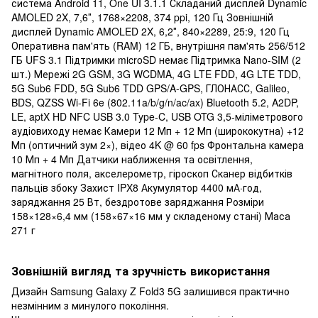
система Android 11, One UI 3.1.1 Складаний дисплей Dynamic
AMOLED 2X, 7,6″, 1768×2208, 374 ppi, 120 Гц Зовнішній
дисплей Dynamic AMOLED 2X, 6,2″, 840×2289, 25:9, 120 Гц
Оперативна пам'ять (RAM) 12 ГБ, внутрішня пам'ять 256/512
ГБ UFS 3.1 Підтримки microSD немає Підтримка Nano-SIM (2
шт.) Мережі 2G GSM, 3G WCDMA, 4G LTE FDD, 4G LTE TDD,
5G Sub6 FDD, 5G Sub6 TDD GPS/A-GPS, ГЛОНАСС, Galileo,
BDS, QZSS Wi-Fi 6e (802.11a/b/g/n/ac/ax) Bluetooth 5.2, A2DP,
LE, aptX HD NFC USB 3.0 Type-C, USB OTG 3,5-міліметрового
аудіовиходу немає Камери 12 Мп + 12 Мп (ширококутна) +12
Мп (оптичний зум 2×), відео 4K @ 60 fps Фронтальна камера
10 Мп + 4 Мп Датчики наближення та освітлення,
магнітного поля, акселерометр, гіроскоп Сканер відбитків
пальців збоку Захист IPX8 Акумулятор 4400 мА·год,
заряджання 25 Вт, бездротове заряджання Розміри
158×128×6,4 мм (158×67×16 мм у складеному стані) Маса
271 г
Зовнішній вигляд та зручність використання
Дизайн Samsung Galaxy Z Fold3 5G залишився практично
незмінним з минулого покоління.