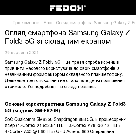
Про компанію
Блог
Огляд смартфона Samsung Galaxy Z Fo
Огляд смартфона Samsung Galaxy Z
Fold3 5G зі складним екраном
29 вересня 2021
Samsung Galaxy Z Fold3 5G – це третя спроба корейців
привчити масового користувача до своїх смартфонів із
незвичайним формфактором складаного планшетофону.
Дешевше третє покоління не стало, але деякі поліпшення
отримало. Усі подробиці – в огляді новинки.
Основні характеристики Samsung Galaxy Z Fold3
5G (модель SM-F926B)
SoC Qualcomm SM8350 Snapdragon 888 5G, 8 процесорних
ядер (1×Cortex-X1 @2,84 ГГц + 3×Cortex-A78 @2,42 ГГц +
4×Cortex-A55 @1,80 ГГц) GPU Adreno 660 Операційна