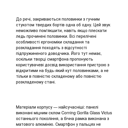
До речі, закриваються половинки з гучним
стукотом твердих бортів одна об одну. Цей звук
неможливо пом'якшити, навіть якщо плескати
ледь прочинені половинки. Всі перелічені
особливості ергономіки складання та
розкладання походять з відсутності
підпружиненого доводчика. Його тут немає,
оскільки творці смартфона пропонують
користувачеві досвід використання пристрою з
відкритими на будь-який кут половинками, а не
тільки в повністю складеному або повністю
розкладеному стані.
Матеріали корпусу — найсучасніші: панелі
виконані міцним склом Corning Gorilla Glass Victus
останнього покоління, а бічна рамка виконана з
матового алюмінію. Смартфон у пальцях не