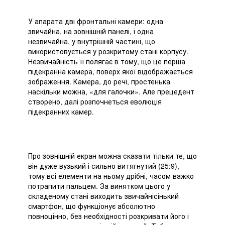
У апарата дві фронтальні камери: одна
звичайна, на зовнішній панелі, і одна
незвичайна, у внутрішній частині, що
використовується у розкритому стані корпусу.
Незвичайність її полягає в тому, що це перша
підекранна камера, поверх якої відображається
зображення. Камера, до речі, простенька
наскільки можна, «для галочки». Але прецедент
створено, далі розпочнеться еволюція
підекранних камер.
Про зовнішній екран можна сказати тільки те, що
він дуже вузький і сильно витягнутий (25:9),
тому всі елементи на ньому дрібні, часом важко
потрапити пальцем. За винятком цього у
складеному стані виходить звичайнісінький
смартфон, що функціонує абсолютно
повноцінно, без необхідності розкривати його і