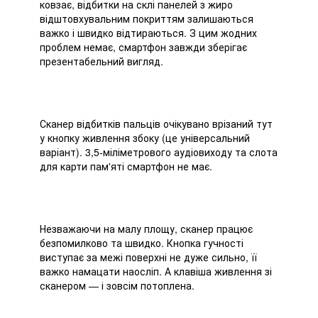
ковзає, відбитки на склі панелей з жиро
відштовхувальним покриттям залишаються
важко і швидко відтираються. З цим жодних
проблем немає, смартфон завжди зберігає
презентабельний вигляд.
Сканер відбитків пальців очікувано врізаний тут
у кнопку живлення збоку (це універсальний
варіант). 3,5-міліметрового аудіовиходу та слота
для карти пам'яті смартфон не має.
Незважаючи на малу площу, сканер працює
безпомилково та швидко. Кнопка гучності
виступає за межі поверхні не дуже сильно, її
важко намацати наосліп. А клавіша живлення зі
сканером — і зовсім потоплена.