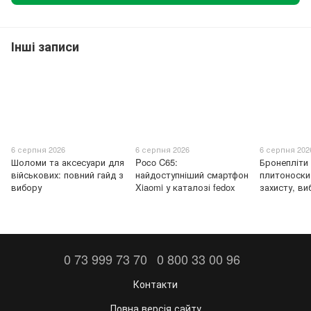
Інші записи
6 серпня 2026
6 серпня 2026
6 серпня 202
Шоломи та аксесуари для
Poco C65:
Бронепліти
військових: повний гайд з
найдоступніший смартфон
плитоноски
вибору
Xiaomi у каталозі fedox
захисту, ви
0 73 999 73 70
0 800 33 00 96
Контакти
Повна версія сайту