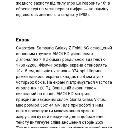
жодного захисту від пилу (про це говорить "Х" в
абревіатурі на місці першої цифри — на відміну
від якогось звичного стандарту IP68).
Екран
Смартфон Samsung Galaxy Z Fold3 5G оснащений
основним гнучким AMOLED-дисплеєм з
діагоналлю 7,6 дюйма і роздільною здатністю
1768×2208. Фізичні розміри екрана становлять
12×15 см, щільність точок – 374 ppi. Ширина
рамки навколо екрана складає по 4 мм з усіх
чотирьох боків. На екрані підтримується частота
оновлення 120 Гц. Зовнішній екран також
виконаний на основі AMOLED-матриці,
прикритий захисним склом Gorilla Glass Victus,
має розміри 55х144 мм, але при роботі з ним
варто враховувати максимально зрізані
закруглені кути й незручне для відображення
тексту витягнуте співвідношення сторін 25:9.
Так що розраховувати на комфортне сприйняття