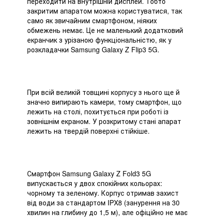
переходити на внутрішній дисплей. Тобто
закритим апаратом можна користуватися, так
само як звичайним смартфоном, ніяких
обмежень немає. Це не маленький додатковий
екранчик з урізаною функціональністю, як у
розкладачки Samsung Galaxy Z Flip3 5G.
При всій великій товщині корпусу з нього ще й
значно випирають камери, тому смартфон, що
лежить на столі, похитується при роботі із
зовнішнім екраном. У розкритому стані апарат
лежить на твердій поверхні стійкіше.
Смартфон Samsung Galaxy Z Fold3 5G
випускається у двох спокійних кольорах:
чорному та зеленому. Корпус отримав захист
від води за стандартом IPX8 (занурення на 30
хвилин на глибину до 1,5 м), але офіційно не має