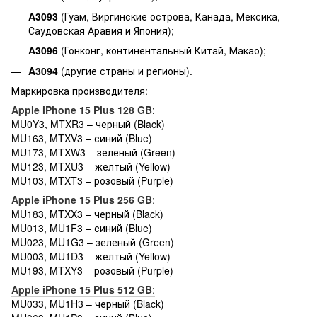
A3093
(Гуам, Виргинские острова, Канада, Мексика,
Саудовская Аравия и Япония);
A3096
(Гонконг, континентальный Китай, Макао);
A3094
(другие страны и регионы).
Маркировка производителя:
Apple iPhone 15 Plus 128 GB
:
MU0Y3, MTXR3 – черный (Black)
MU163, MTXV3 – синий (Blue)
MU173, MTXW3 – зеленый (Green)
MU123, MTXU3 – желтый (Yellow)
MU103, MTXT3 – розовый (Purple)
Apple iPhone 15 Plus 256 GB
:
MU183, MTXX3 – черный (Black)
MU013, MU1F3 – синий (Blue)
MU023, MU1G3 – зеленый (Green)
MU003, MU1D3 – желтый (Yellow)
MU193, MTXY3 – розовый (Purple)
Apple iPhone 15 Plus 512 GB
:
MU033, MU1H3 – черный (Black)