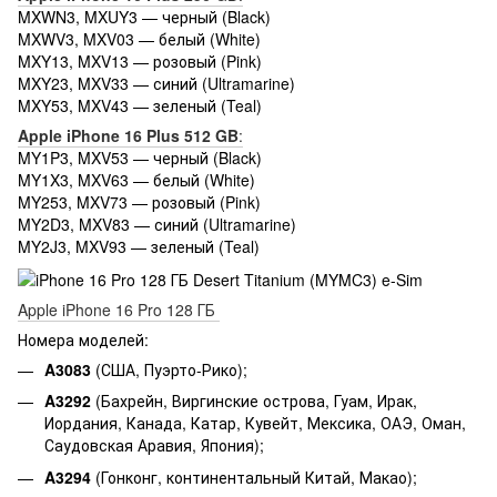
MXWN3, MXUY3 — черный (Black)
MXWV3, MXV03 — белый (White)
MXY13, MXV13 — розовый (Pink)
MXY23, MXV33 — синий (Ultramarine)
MXY53, MXV43 — зеленый (Teal)
Apple iPhone 16 Plus 512 GB
:
MY1P3, MXV53 — черный (Black)
MY1X3, MXV63 — белый (White)
MY253, MXV73 — розовый (Pink)
MY2D3, MXV83 — синий (Ultramarine)
MY2J3, MXV93 — зеленый (Teal)
Apple iPhone 16 Pro 128 ГБ
Номера моделей:
A3083
(США, Пуэрто-Рико);
A3292
(Бахрейн, Виргинские острова, Гуам, Ирак,
Иордания, Канада, Катар, Кувейт, Мексика, ОАЭ, Оман,
Саудовская Аравия, Япония);
A3294
(Гонконг, континентальный Китай, Макао);