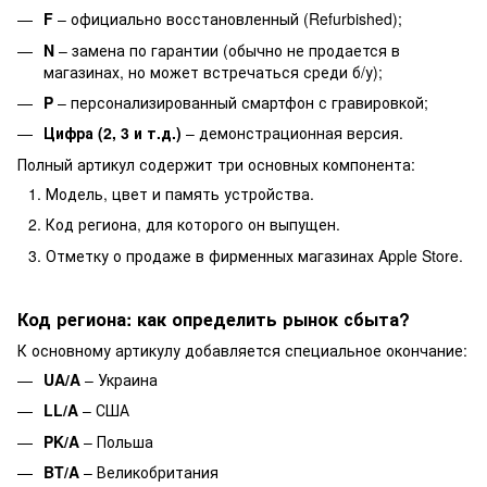
F
– официально восстановленный (Refurbished);
N
– замена по гарантии (обычно не продается в
магазинах, но может встречаться среди б/у);
P
– персонализированный смартфон с гравировкой;
Цифра (2, 3 и т.д.)
– демонстрационная версия.
Полный артикул содержит три основных компонента:
Модель, цвет и память устройства.
Код региона, для которого он выпущен.
Отметку о продаже в фирменных магазинах Apple Store.
Код региона: как определить рынок сбыта?
К основному артикулу добавляется специальное окончание:
UA/A
– Украина
LL/A
– США
PK/A
– Польша
BT/A
– Великобритания