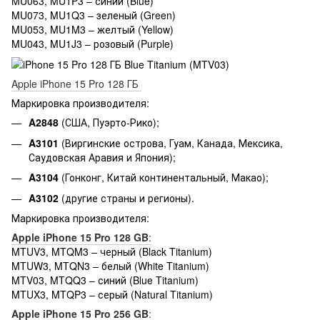
MU063, MU1P3 – синий (Blue)
MU073, MU1Q3 – зеленый (Green)
MU053, MU1M3 – желтый (Yellow)
MU043, MU1J3 – розовый (Purple)
Apple iPhone 15 Pro 128 ГБ
Маркировка производителя:
A2848
(США, Пуэрто-Рико);
A3101
(Виргинские острова, Гуам, Канада, Мексика,
Саудовская Аравия и Япония);
A3104
(Гонконг, Китай континентальный, Макао);
A3102
(другие страны и регионы).
Маркировка производителя:
Apple iPhone 15 Pro 128 GB
:
MTUV3, MTQM3 – черный (Black Titanium)
MTUW3, MTQN3 – белый (White Titanium)
MTV03, MTQQ3 – синий (Blue Titanium)
MTUX3, MTQP3 – серый (Natural Titanium)
Apple iPhone 15 Pro 256 GB
: