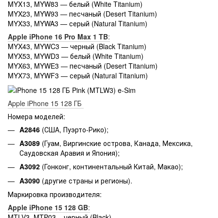
MYX13, MYW83 — белый (White Titanium)
MYX23, MYW93 — песчаный (Desert Titanium)
MYX33, MYWA3 — серый (Natural Titanium)
Apple iPhone 16 Pro Max 1 TB
:
MYX43, MYWC3 — черный (Black Titanium)
MYX53, MYWD3 — белый (White Titanium)
MYX63, MYWE3 — песчаный (Desert Titanium)
MYX73, MYWF3 — серый (Natural Titanium)
Apple iPhone 15 128 ГБ
Номера моделей:
A2846
(США, Пуэрто-Рико);
A3089
(Гуам, Виргинские острова, Канада, Мексика,
Саудовская Аравия и Япония);
A3092
(Гонконг, континентальный Китай, Макао);
A3090
(другие страны и регионы).
Маркировка производителя:
Apple iPhone 15 128 GB
:
MTLV3, MTP03 – черный (Black)