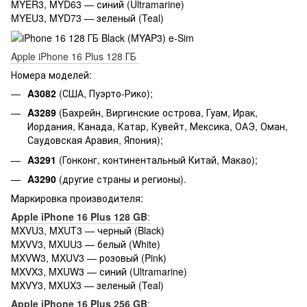
MYER3, MYD63 — синий (Ultramarine)
MYEU3, MYD73 — зеленый (Teal)
Apple iPhone 16 Plus 128 ГБ
Номера моделей:
A3082
(США, Пуэрто-Рико);
A3289
(Бахрейн, Виргинские острова, Гуам, Ирак,
Иордания, Канада, Катар, Кувейт, Мексика, ОАЭ, Оман,
Саудовская Аравия, Япония);
A3291
(Гонконг, континентальный Китай, Макао);
A3290
(другие страны и регионы).
Маркировка производителя:
Apple iPhone 16 Plus 128 GB
:
MXVU3, MXUT3 — черный (Black)
MXVV3, MXUU3 — белый (White)
MXVW3, MXUV3 — розовый (Pink)
MXVX3, MXUW3 — синий (Ultramarine)
MXVY3, MXUX3 — зеленый (Teal)
Apple iPhone 16 Plus 256 GB
: