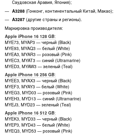
Саудовская Аравия, Япония);
A3288
(Гонконг, континентальный Китай, Макао);
A3287
(другие страны и регионы).
Маркировка производителя:
Apple iPhone 16 128 GB
:
MYE73, MYAP3 — черный (Black)
MYE93, MYAQ3 — белый (White)
MYEA3, MYAR3 — розовый (Pink)
MYEC3, MYAT3 — синий (Ultramarine)
MYED3, MYAW3 — зеленый (Teal)
Apple iPhone 16 256 GB
:
MYEE3, MYAX3 — черный (Black)
MYEF3, MYAY3 — белый (White)
MYEG3, MYD03 — розовый (Pink)
MYEH3, MYD13 — синий (Ultramarine)
MYEJ3, MYD23 — зеленый (Teal)
Apple iPhone 16 512 GB
:
MYEK3, MYD33 — черный (Black)
MYEP3, MYD43 — белый (White)
MYEQ3, MYD53 — розовый (Pink)