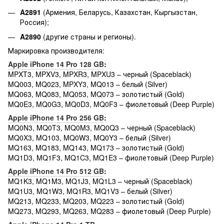
A2891
(Армения, Беларусь, Казахстан, Кыргызстан,
Россия);
A2890
(другие страны и регионы).
Маркировка производителя:
Apple iPhone 14 Pro 128 GB
:
MPXT3, MPXV3, MPXR3, MPXU3 – черный (Spaceblack)
MQ003, MQ023, MPXY3, MQ013 – белый (Silver)
MQ063, MQ083, MQ053, MQ073 – золотистый (Gold)
MQ0E3, MQ0G3, MQ0D3, MQ0F3 – фиолетовый (Deep Purple)
Apple iPhone 14 Pro 256 GB
:
MQ0N3, MQ0T3, MQ0M3, MQ0Q3 – черный (Spaceblack)
MQ0X3, MQ103, MQ0W3, MQ0Y3 – белый (Silver)
MQ163, MQ183, MQ143, MQ173 – золотистый (Gold)
MQ1D3, MQ1F3, MQ1C3, MQ1E3 – фиолетовый (Deep Purple)
Apple iPhone 14 Pro 512 GB
:
MQ1K3, MQ1M3, MQ1J3, MQ1L3 – черный (Spaceblack)
MQ1U3, MQ1W3, MQ1R3, MQ1V3 – белый (Silver)
MQ213, MQ233, MQ203, MQ223 – золотистый (Gold)
MQ273, MQ293, MQ263, MQ283 – фиолетовый (Deep Purple)