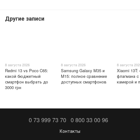
Другие записи
8 августа 2026
8 августа 2026
8 августа 202
Redmi 13 vs Poco C65:
Samsung Galaxy M35 и
Xiaomi 13T:
какой бюджетный
M15: полное сравнение
флагмана с
смартфон выбрать до
доступных смартфонов
камерой и 
3000 грн
0 73 999 73 70
0 800 33 00 96
Контакты