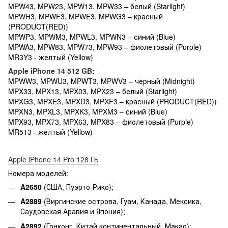
MPW43, MPW23, MPW13, MPW33 – белый (Starlight)
MPWH3, MPWF3, MPWE3, MPWG3 – красный
(PRODUCT(RED))
MPWP3, MPWM3, MPWL3, MPWN3 – синий (Blue)
MPWA3, MPW83, MPW73, MPW93 – фиолетовый (Purple)
MR3Y3 - желтый (Yellow)
Apple iPhone 14 512 GB
:
MPWW3, MPWU3, MPWT3, MPWV3 – черный (Midnight)
MPX33, MPX13, MPX03, MPX23 – белый (Starlight)
MPXG3, MPXE3, MPXD3, MPXF3 – красный (PRODUCT(RED))
MPXN3, MPXL3, MPXK3, MPXM3 – синий (Blue)
MPX93, MPX73, MPX63, MPX83 – фиолетовый (Purple)
MR513 - желтый (Yellow)
Apple iPhone 14 Pro 128 ГБ
Номера моделей:
A2650
(США, Пуэрто-Рико);
A2889
(Виргинские острова, Гуам, Канада, Мексика,
Саудовская Аравия и Япония);
A2892
(Гонконг, Китай континентальный, Макао);