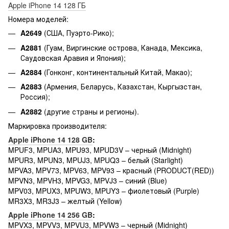
Apple iPhone 14 128 ГБ
Номера моделей:
A2649
(США, Пуэрто-Рико);
A2881
(Гуам, Виргинские острова, Канада, Мексика,
Саудовская Аравия и Япония);
A2884
(Гонконг, континентальный Китай, Макао);
A2883
(Армения, Беларусь, Казахстан, Кыргызстан,
Россия);
A2882
(другие страны и регионы).
Маркировка производителя:
Apple iPhone 14 128 GB
:
MPUF3, MPUA3, MPU93, MPUD3V – черный (Midnight)
MPUR3, MPUN3, MPUJ3, MPUQ3 – белый (Starlight)
MPVA3, MPV73, MPV63, MPV93 – красный (PRODUCT(RED))
MPVN3, MPVH3, MPVG3, MPVJ3 – синий (Blue)
MPV03, MPUX3, MPUW3, MPUY3 – фиолетовый (Purple)
MR3X3, MR3J3 – желтый (Yellow)
Apple iPhone 14 256 GB
:
MPVX3, MPVV3, MPVU3, MPVW3 – черный (Midnight)