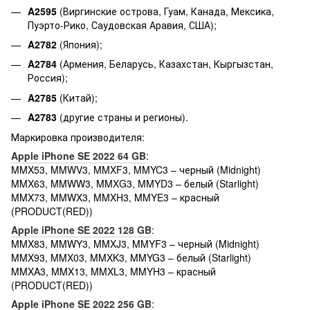
A2595
(Виргинские острова, Гуам, Канада, Мексика,
Пуэрто-Рико, Саудовская Аравия, США);
A2782
(Япония);
A2784
(Армения, Беларусь, Казахстан, Кыргызстан,
Россия);
A2785
(Китай);
A2783
(другие страны и регионы).
Маркировка производителя:
Apple iPhone SE 2022 64 GB
:
MMX53, MMWV3, MMXF3, MMYC3 – черный (Midnight)
MMX63, MMWW3, MMXG3, MMYD3 – белый (Starlight)
MMX73, MMWX3, MMXH3, MMYE3 – красный
(PRODUCT(RED))
Apple iPhone SE 2022 128 GB
:
MMX83, MMWY3, MMXJ3, MMYF3 – черный (Midnight)
MMX93, MMX03, MMXK3, MMYG3 – белый (Starlight)
MMXA3, MMX13, MMXL3, MMYH3 – красный
(PRODUCT(RED))
Apple iPhone SE 2022 256 GB
: