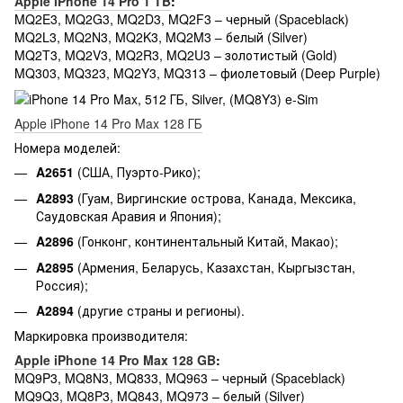
Apple iPhone 14 Pro 1 TB
:
MQ2E3, MQ2G3, MQ2D3, MQ2F3 – черный (Spaceblack)
MQ2L3, MQ2N3, MQ2K3, MQ2M3 – белый (Silver)
MQ2T3, MQ2V3, MQ2R3, MQ2U3 – золотистый (Gold)
MQ303, MQ323, MQ2Y3, MQ313 – фиолетовый (Deep Purple)
Apple iPhone 14 Pro Max 128 ГБ
Номера моделей:
A2651
(США, Пуэрто-Рико);
A2893
(Гуам, Виргинские острова, Канада, Мексика,
Саудовская Аравия и Япония);
A2896
(Гонконг, континентальный Китай, Макао);
A2895
(Армения, Беларусь, Казахстан, Кыргызстан,
Россия);
A2894
(другие страны и регионы).
Маркировка производителя:
Apple iPhone 14 Pro Max 128 GB
:
MQ9P3, MQ8N3, MQ833, MQ963 – черный (Spaceblack)
MQ9Q3, MQ8P3, MQ843, MQ973 – белый (Silver)