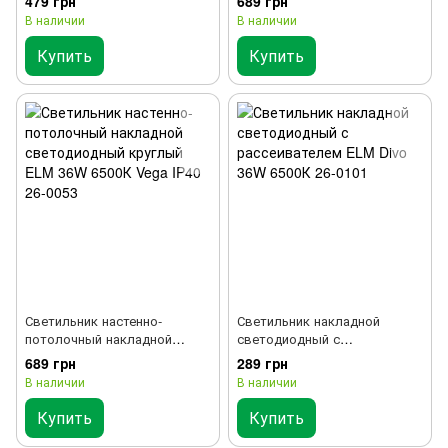
479 грн
689 грн
24W 6500К Vega IP40 26-0052
36W 4000К Vega IP40 26-0083
В наличии
В наличии
Купить
Купить
Светильник настенно-
Светильник накладной
потолочный накладной
светодиодный с
светодиодный круглый ELM
рассеивателем ELM Divo 36W
689 грн
289 грн
36W 6500К Vega IP40 26-0053
6500К 26-0101
В наличии
В наличии
Купить
Купить