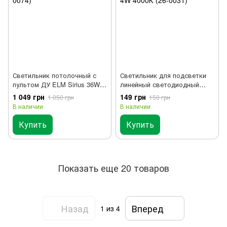
Светильник потолочный с
Светильник для подсветки
пультом ДУ ELM Sirius 36W
линейный светодиодный
3000-6500К IP20 (26-0074)
ELM Linear 4W 4000К (26-
1 049 грн
149 грн
1 050 грн
150 грн
0031)
В наличии
В наличии
Купить
Купить
Показать еще 20 товаров
Назад
Вперед
1
из 4